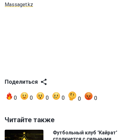
Massaget.kz
Поделиться
0
0
0
0
0
0
Читайте также
Футбольный клуб 'Кайрат'
столкнется с сильными