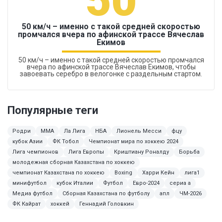
50
50 км/ч – именно с такой средней скоростью
промчался вчера по афинской трассе Вячеслав
Екимов
50 км/ч – именно с такой средней скоростью промчался
вчера по афинской трассе Вячеслав Екимов, чтобы
завоевать серебро в велогонке с раздельным стартом.
Популярные теги
Родри
MMA
Ла Лига
НБА
Лионель Месси
фцу
кубок Азии
ФК Тобол
Чемпионат мира по хоккею 2024
Лига чемпионов
Лига Европы
Криштиану Роналду
Борьба
молодежная сборная Казахстана по хоккею
чемпионат Казахстана по хоккею
Boxing
Харри Кейн
лига1
минифутбол
кубок Италии
Футбол
Евро-2024
сериа а
Медиа футбол
Сборная Казахстана по футболу
апл
ЧМ-2026
ФК Кайрат
хоккей
Геннадий Головкин