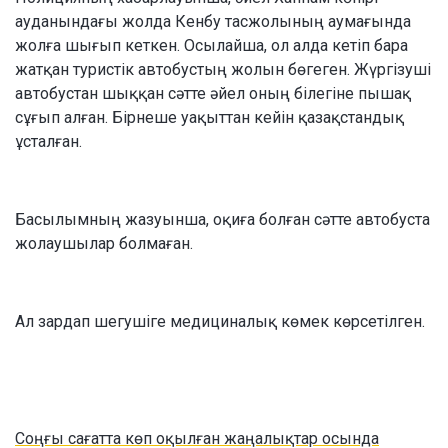
ауданындағы жолда Кенбу тасжолының аумағында
жолға шығып кеткен. Осылайша, ол алда кетіп бара
жатқан туристік автобустың жолын бөгеген. Жүргізуші
автобустан шыққан сәтте әйел оның білегіне пышақ
сұғып алған. Бірнеше уақыттан кейін қазақстандық
ұсталған.
Басылымның жазуынша, оқиға болған сәтте автобуста
жолаушылар болмаған.
Ал зардап шегушіге медициналық көмек көрсетілген.
Соңғы сағатта көп оқылған жаңалықтар осында