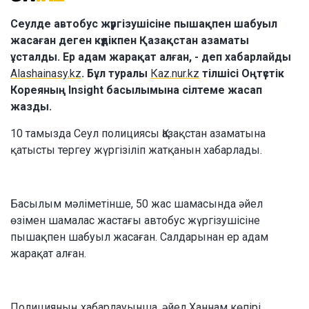
Сеулде автобус жүргізушісіне пышақпен шабуыл
жасаған деген күдікпен Қазақстан азаматы
ұсталды. Ер адам жарақат алған, - деп хабарлайды
Alashainasy.kz
. Бұл туралы
Кaz.nur.kz
тілшісі Оңтүстік
Кореяның Insight басылымына сілтеме жасап
жазды.
10 тамызда Сеул полициясы Қазақстан азаматына
қатысты тергеу жүргізіліп жатқанын хабарлады.
Басылым мәліметінше, 50 жас шамасында әйел
өзімен шамалас жастағы автобус жүргізушісіне
пышақпен шабуыл жасаған. Салдарынан ер адам
жарақат алған.
Полицияның хабарлауынша, әйел Ханнам көпірі