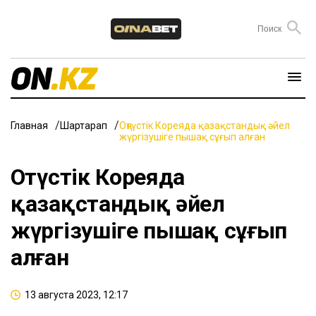
Главная
Шартарап
Оңтүстік Кореяда қазақстандық әйел
жүргізушіге пышақ сұғып алған
Оңтүстік Кореяда
қазақстандық әйел
жүргізушіге пышақ сұғып
алған
13 августа 2023, 12:17