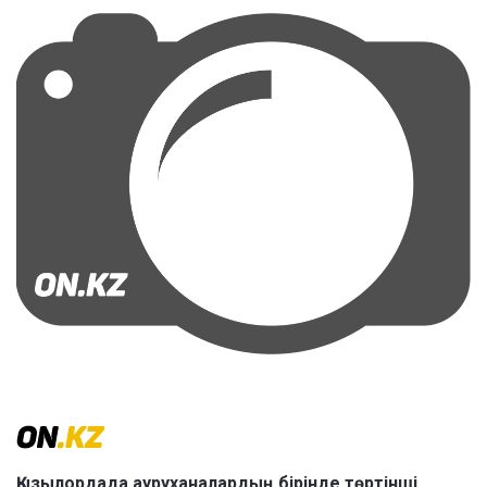
Қызылордада ауруханалардың бірінде төртінші