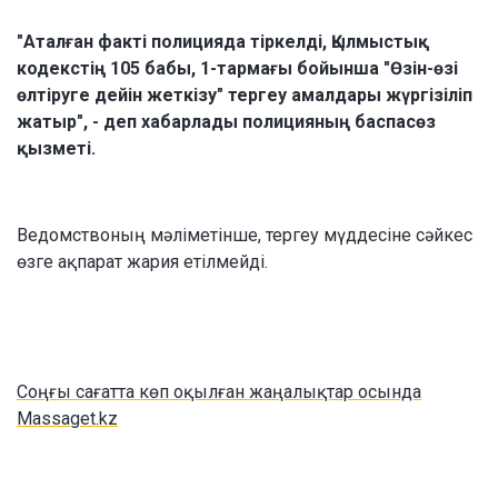
"Аталған факті полицияда тіркелді, Қылмыстық
кодекстің 105 бабы, 1-тармағы бойынша "Өзiн-өзi
өлтiруге дейiн жеткiзу" тергеу амалдары жүргізіліп
жатыр", - деп хабарлады полицияның баспасөз
қызметі.
Ведомствоның мәліметінше, тергеу мүддесіне сәйкес
өзге ақпарат жария етілмейді.
Соңғы сағатта көп оқылған жаңалықтар осында
Massaget.kz