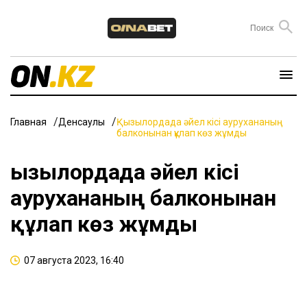
Главная
Денсаулық
Қызылордада әйел кісі аурухананың
балконынан құлап көз жұмды
Қызылордада әйел кісі
аурухананың балконынан
құлап көз жұмды
07 августа 2023, 16:40