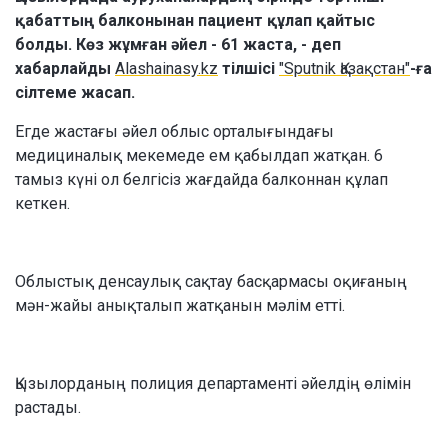
қабаттың балконынан пациент құлап қайтыс
болды. Көз жұмған әйел - 61 жаста, - деп
хабарлайды
Alashainasy.kz
тілшісі
"Sputnik Қазақстан"
-ға
сілтеме жасап.
Егде жастағы әйел облыс орталығындағы
медициналық мекемеде ем қабылдап жатқан. 6
тамыз күні ол белгісіз жағдайда балконнан құлап
кеткен.
Облыстық денсаулық сақтау басқармасы оқиғаның
мән-жайы анықталып жатқанын мәлім етті.
Қызылорданың полиция департаменті әйелдің өлімін
растады.