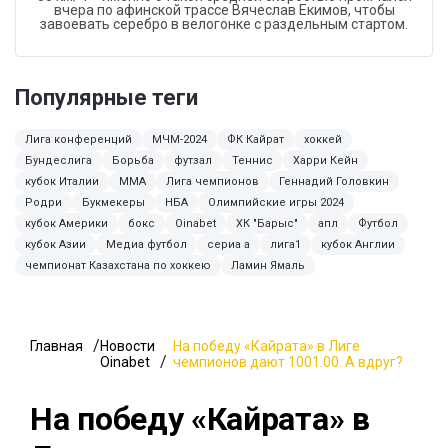
вчера по афинской трассе Вячеслав Екимов, чтобы
завоевать серебро в велогонке с раздельным стартом.
Популярные теги
Лига конференций
МЧМ-2024
ФК Кайрат
хоккей
Бундеслига
Борьба
футзал
Теннис
Харри Кейн
кубок Италии
ММА
Лига чемпионов
Геннадий Головкин
Родри
Букмекеры
НБА
Олимпийские игры 2024
кубок Америки
бокс
Oinabet
ХК "Барыс"
апл
Футбол
кубок Азии
Медиа футбол
сериа а
лига1
кубок Англии
чемпионат Казахстана по хоккею
Ламин Ямаль
Главная
Новости
На победу «Кайрата» в Лиге
Oinabet
чемпионов дают 1001.00. А вдруг?
На победу «Кайрата» в