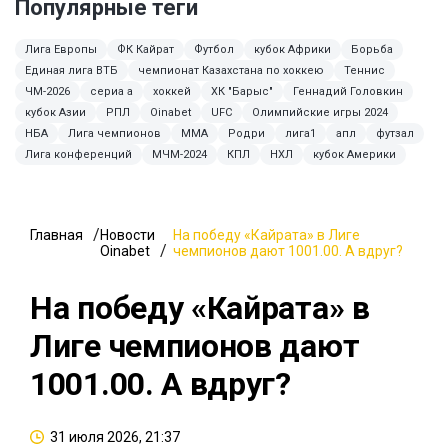
Популярные теги
Лига Европы
ФК Кайрат
Футбол
кубок Африки
Борьба
Единая лига ВТБ
чемпионат Казахстана по хоккею
Теннис
ЧМ-2026
сериа а
хоккей
ХК "Барыс"
Геннадий Головкин
кубок Азии
РПЛ
Oinabet
UFC
Олимпийские игры 2024
НБА
Лига чемпионов
ММА
Родри
лига1
апл
футзал
Лига конференций
МЧМ-2024
КПЛ
НХЛ
кубок Америки
Главная
Новости
На победу «Кайрата» в Лиге
Oinabet
чемпионов дают 1001.00. А вдруг?
На победу «Кайрата» в
Лиге чемпионов дают
1001.00. А вдруг?
31 июля 2026, 21:37