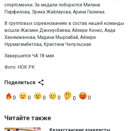
спортсменки. За медали поборются Милана
Парфилова, Эрика Жайлауова, Арина Газиева.
В групповых соревнованиях в состав нашей команды
вошли Жасмин Джкнусбаева, Айзере Кенес, Аида
Хакимжанова, Мадина Мырзабай, Айзере
Нурмагамбетова, Кристина Чепульская.
Завершится ЧА 18 мая.
Фото: НОК РК
Поделиться
0
0
0
0
0
0
Читайте также
Казахстанские хоккеисты