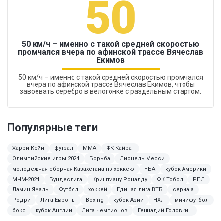
50
50 км/ч – именно с такой средней скоростью
промчался вчера по афинской трассе Вячеслав
Екимов
50 км/ч – именно с такой средней скоростью промчался
вчера по афинской трассе Вячеслав Екимов, чтобы
завоевать серебро в велогонке с раздельным стартом.
Популярные теги
Харри Кейн
футзал
ММА
ФК Кайрат
Олимпийские игры 2024
Борьба
Лионель Месси
молодежная сборная Казахстана по хоккею
НБА
кубок Америки
МЧМ-2024
Бундеслига
Криштиану Роналду
ФК Тобол
РПЛ
Ламин Ямаль
Футбол
хоккей
Единая лига ВТБ
сериа а
Родри
Лига Европы
Boxing
кубок Азии
НХЛ
минифутбол
бокс
кубок Англии
Лига чемпионов
Геннадий Головкин