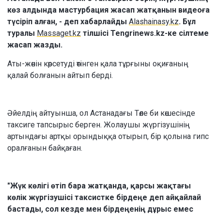
көз алдында мастурбация жасап жатқанын видеоға
түсіріп алған, - деп хабарлайды
Alashainasy.kz
. Бұл
туралы
Massaget.kz
тілшісі Tengrinews.kz-ке сілтеме
жасап жазды.
Аты-жөнін көрсетуді өтінген қала тұрғыны оқиғаның
қалай болғанын айтып берді.
Әйелдің айтуынша, ол Астанадағы Төле би көшесінде
таксиге тапсырыс берген. Жолаушы жүргізушінің
артындағы артқы орындыққа отырып, бір қолына гипс
оралғанын байқаған.
"Жүк көлігі өтіп бара жатқанда, қарсы жақтағы
көлік жүргізушісі таксистке бірдеңе деп айқайлай
бастады, сол кезде мен бірдеңенің дұрыс емес