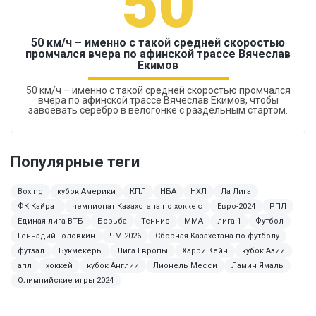
50
50 км/ч – именно с такой средней скоростью
промчался вчера по афинской трассе Вячеслав
Екимов
50 км/ч – именно с такой средней скоростью промчался
вчера по афинской трассе Вячеслав Екимов, чтобы
завоевать серебро в велогонке с раздельным стартом.
Популярные теги
Boxing
кубок Америки
КПЛ
НБА
НХЛ
Ла Лига
ФК Кайрат
чемпионат Казахстана по хоккею
Евро-2024
РПЛ
Единая лига ВТБ
Борьба
Теннис
MMA
лига 1
Футбол
Геннадий Головкин
ЧМ-2026
Сборная Казахстана по футболу
футзал
Букмекеры
Лига Европы
Харри Кейн
кубок Азии
апл
хоккей
кубок Англии
Лионель Месси
Ламин Ямаль
Олимпийские игры 2024