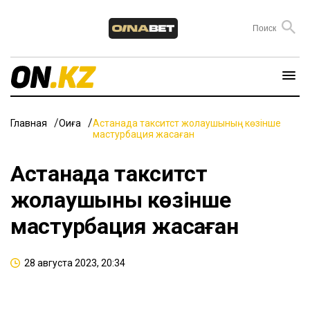
Главная
Оқиға
Астанада такситст жолаушының көзінше
мастурбация жасаған
Астанада такситст
жолаушының көзінше
мастурбация жасаған
28 августа 2023, 20:34