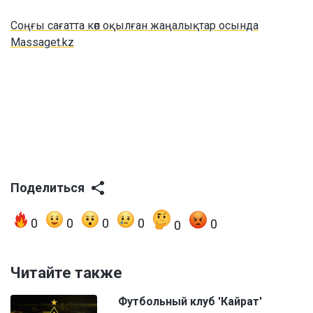
Соңғы сағатта көп оқылған жаңалықтар осында
Massaget.kz
Поделиться
0
0
0
0
0
0
Читайте также
Футбольный клуб 'Кайрат'