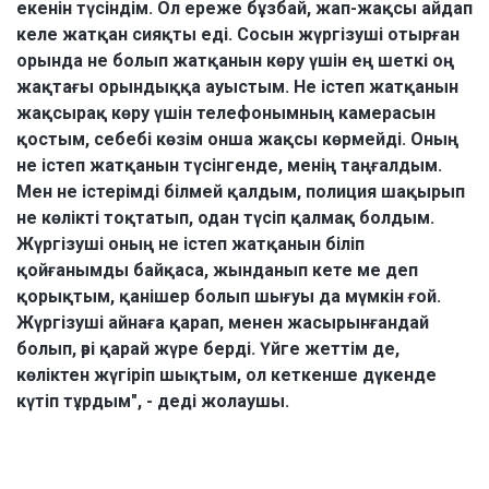
екенін түсіндім. Ол ереже бұзбай, жап-жақсы айдап
келе жатқан сияқты еді. Сосын жүргізуші отырған
орында не болып жатқанын көру үшін ең шеткі оң
жақтағы орындыққа ауыстым. Не істеп жатқанын
жақсырақ көру үшін телефонымның камерасын
қостым, себебі көзім онша жақсы көрмейді. Оның
не істеп жатқанын түсінгенде, менің таңғалдым.
Мен не істерімді білмей қалдым, полиция шақырып
не көлікті тоқтатып, одан түсіп қалмақ болдым.
Жүргізуші оның не істеп жатқанын біліп
қойғанымды байқаса, жынданып кете ме деп
қорықтым, қанішер болып шығуы да мүмкін ғой.
Жүргізуші айнаға қарап, менен жасырынғандай
болып, әрі қарай жүре берді. Үйге жеттім де,
көліктен жүгіріп шықтым, ол кеткенше дүкенде
күтіп тұрдым", - деді жолаушы.