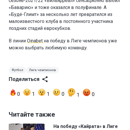
сезоне-2021/22 «Вильярреал» сенсационно выбил
«Баварию» и тоже оказался в полуфинале. А
«Будё-Глимт» за несколько лет превратился из
малоизвестного клуба в постоянного участника
поздних стадий еврокубков.
В линии
Oinabet
на победу в Лиге чемпионов уже
можно выбрать любимую команду.
Футбол
Лига чемпионов
Поделиться
0
1
1
0
0
1
Читайте также
На победу «Кайрата» в Лиге