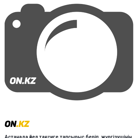
Астанада әйел таксиге тапсырыс беріп, жүргізушінің