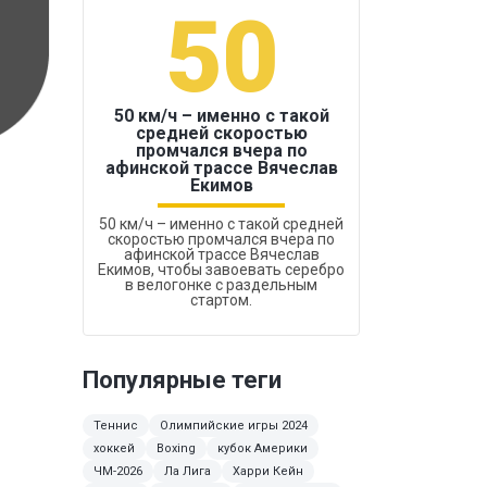
50
1
50 км/ч – именно с такой
средней скоростью
промчался вчера по
Бокс был узако
афинской трассе Вячеслав
Екимов
50 км/ч – именно с такой средней
скоростью промчался вчера по
афинской трассе Вячеслав
Екимов, чтобы завоевать серебро
в велогонке с раздельным
стартом.
Популярные теги
Теннис
Олимпийские игры 2024
хоккей
Boxing
кубок Америки
ЧМ-2026
Ла Лига
Харри Кейн