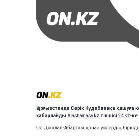
Қырғызстанда Серік Күдебаевқа қашуға 
хабарлайды
Alashainasy.kz
тілшісі
24.kz
-ке
Ол Джалал-Абадтағы қонақ үйлердің бірінд