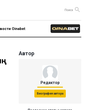
вости Oinabet
Автор
ың
Редактор
Биография автора