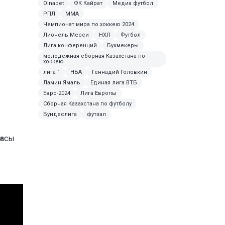
Oinabet
ФК Кайрат
Медиа футбол
РПЛ
ММА
Чемпионат мира по хоккею 2024
Лионель Месси
НХЛ
Футбол
Лига конференций
Букмекеры
молодежная сборная Казахстана по
хоккею
лига 1
НБА
Геннадий Головкин
Ламин Ямаль
Единая лига ВТБ
Евро-2024
Лига Европы
Сборная Казахстана по футболу
Бундеслига
футзал
ғасы