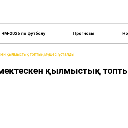
ЧМ-2026 по футболу
Прогнозы
Но
кен қылмыстық топтың мүшесі ұсталды
көмектескен қылмыстық топт