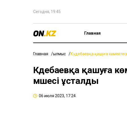
Сегодня, 19:45
Главная
Главная
Қылмыс
Күдебаевқа қашуға көмектес
Күдебаевқа қашуға 
мүшесі ұсталды
06 июля 2023, 17:24