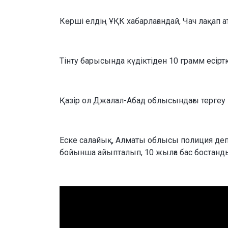
Көрші елдің ҰҚК хабарлағандай, Чач лақап а
Тінту барысында күдіктіден 10 грамм есірт
Қазір ол Джалал-Абад облысындағы тергеу
Еске салайық, Алматы облысы полиция деп
бойынша айыпталып, 10 жылға бас бостан