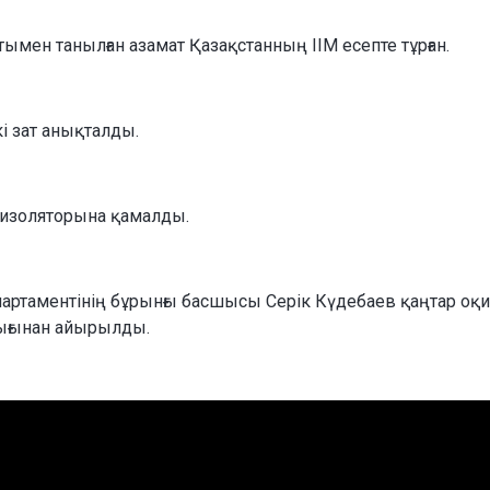
тымен танылған азамат Қазақстанның ІІМ есепте тұрған.
кі зат анықталды.
 изоляторына қамалды.
артаментінің бұрынғы басшысы Серік Күдебаев қаңтар оқи
дығынан айырылды.