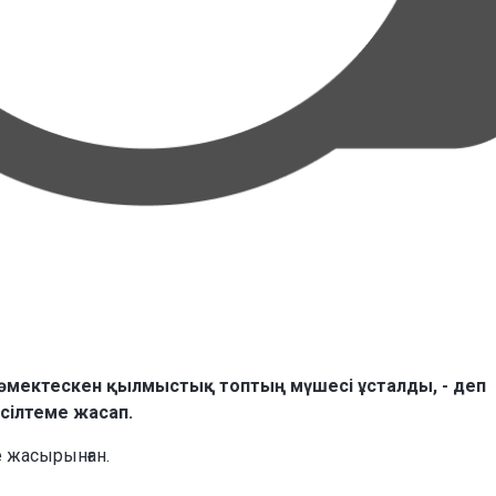
көмектескен қылмыстық топтың мүшесі ұсталды, - деп
 сілтеме жасап.
е жасырынған.