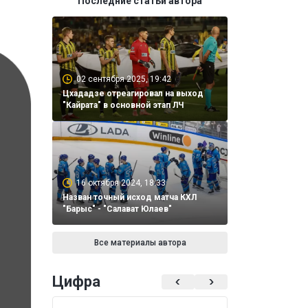
Последние статьи автора
02 сентября 2025, 19:42
Цхададзе отреагировал на выход
"Кайрата" в основной этап ЛЧ
16 октября 2024, 18:33
Назван точный исход матча КХЛ
"Барыс" - "Салават Юлаев"
Все материалы автора
Цифра