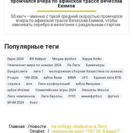
промчался вчера по афинской трассе Вячеслав
Екимов
50 км/ч – именно с такой средней скоростью промчался
вчера по афинской трассе Вячеслав Екимов, чтобы
завоевать серебро в велогонке с раздельным стартом.
Популярные теги
Евро-2024
ФК Кайрат
Медиа футбол
Харри Кейн
Чемпионат мира по хоккею 2024
Ла Лига
Букмекеры
Бундеслига
лига 1
молодежная сборная Казахстана по хоккею
Родри
ЧМ-2026
кубок Азии
ММА
UFC
Единая лига ВТБ
сериа а
апл
Лига конференций
кубок Америки
кубок Италии
Олимпийские игры 2024
Лионель Месси
Лига чемпионов
Лига Европы
РПЛ
минифутбол
футзал
МЧМ-2024
бокс
Главная
Новости
На победу «Кайрата» в Лиге
Oinabet
чемпионов дают 1001.00. А вдруг?