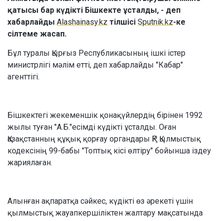
қатысы бар күдікті Бішкекте ұсталды, - деп
хабарлайды
Alashainasy.kz
тілшісі
Sputnik.kz
-ке
сілтеме жасап.
Бұл туралы Қырғыз Республикасының ішкі істер
министрлігі мәлім етті, деп хабарлайды "Кабар"
агенттігі.
Бішкектегі жекеменшік қонақүйлердің бірінен 1992
жылы туған "А.Б."есімді күдікті ұсталды. Оған
Қазақстанның құқық қорғау органдары ҚР Қылмыстық
кодексінің 99-бабы "Топтық кісі өлтіру" бойынша іздеу
жариялаған.
Алынған ақпаратқа сәйкес, күдікті өз әрекеті үшін
қылмыстық жауапкершіліктен жалтару мақсатында