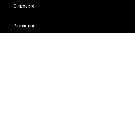
О проекте
Редакция
FAQ
Обратная связь
Для СМИ
Пользовательское соглашение
Для лиц