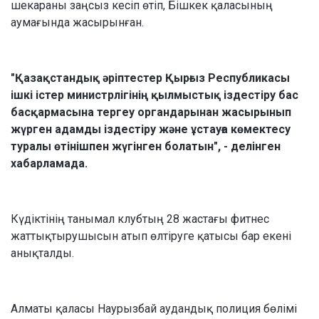
шекараны заңсыз кесіп өтіп, Бішкек қаласының
аумағында жасырынған.
"Қазақстандық әріптестер Қырғыз Республикасы
ішкі істер министрлігінің қылмыстық іздестіру бас
басқармасына тергеу органдарынан жасырынып
жүрген адамды іздестіру және ұстауға көмектесу
туралы өтінішпен жүгінген болатын", - делінген
хабарламада.
Күдіктінің танымал клубтың 28 жастағы фитнес
жаттықтырушысын атып өлтіруге қатысы бар екені
анықталды.
Алматы қаласы Наурызбай аудандық полиция бөлімі