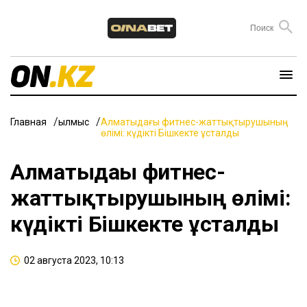
Главная
Қылмыс
Алматыдағы фитнес-жаттықтырушының
өлімі: күдікті Бішкекте ұсталды
Алматыдағы фитнес-
жаттықтырушының өлімі:
күдікті Бішкекте ұсталды
02 августа 2023, 10:13