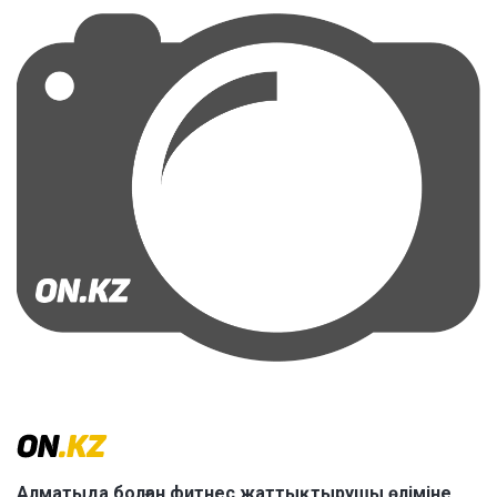
Алматыда болған фитнес жаттықтырушы өліміне