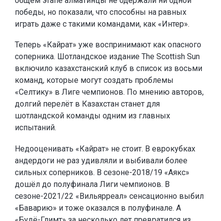
общем этапе алматинцы не одержали ни одной
победы, но показали, что способны на равных
играть даже с такими командами, как «Интер».
Теперь «Кайрат» уже воспринимают как опасного
соперника. Шотландское издание The Scottish Sun
включило казахстанский клуб в список из восьми
команд, которые могут создать проблемы
«Селтику» в Лиге чемпионов. По мнению авторов,
долгий перелёт в Казахстан станет для
шотландской команды одним из главных
испытаний.
Недооценивать «Кайрат» не стоит. В еврокубках
андердоги не раз удивляли и выбивали более
сильных соперников. В сезоне-2018/19 «Аякс»
дошёл до полуфинала Лиги чемпионов. В
сезоне-2021/22 «Вильярреал» сенсационно выбил
«Баварию» и тоже оказался в полуфинале. А
«Будё-Глимт» за несколько лет превратился из