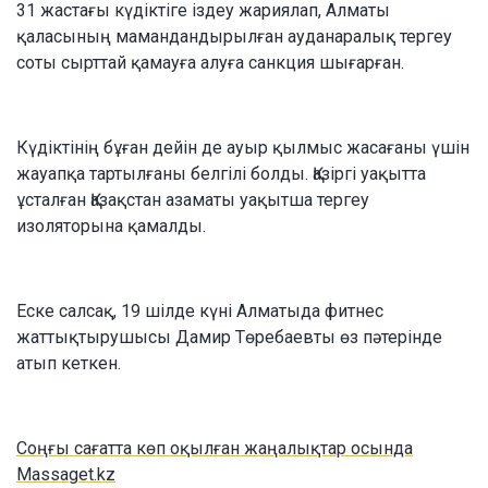
31 жастағы күдіктіге іздеу жариялап, Алматы
қаласының мамандандырылған ауданаралық тергеу
соты сырттай қамауға алуға санкция шығарған.
Күдіктінің бұған дейін де ауыр қылмыс жасағаны үшін
жауапқа тартылғаны белгілі болды. Қазіргі уақытта
ұсталған Қазақстан азаматы уақытша тергеу
изоляторына қамалды.
Еске салсақ, 19 шілде күні Алматыда фитнес
жаттықтырушысы Дамир Төребаевты өз пәтерінде
атып кеткен.
Соңғы сағатта көп оқылған жаңалықтар осында
Massaget.kz