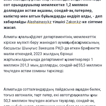
сот орындаушылар мемлекетке 1,2 миллион
доллардан астам ақшаны, сондай-ақ пәтерлер,
көліктер мен алтын бұйымдарды өндіріп алды, - деп
хабарлайды
Alashainasy.kz
тілшісі
Zakon.kz
-ке сілтеме
жасап.
Алматы қалалық Әділет департаментінің мемлекеттік
кіріске мүлікті беру жөніндегі аумақтық басқармасының
басшысы Шыңғыс Зәкешов РҚО-да өткен брифингте
мәлім еткендей, 2023 жылдың бірінші
жартыжылдығында департамент қызметкерлері 1
миллион 201,3 мың долларды, сондай-ақ 155,5 миллион
теңгеден астам соманы тәркіледі.
Алматыда сотталғандардың пайдасына ақшадан бөлек,
тоғыз автокөлік, төрт пәтер, екі автотұрақ, жалпы құны
50,3 миллион теңгеден асатын тауарлар, сондай-ақ