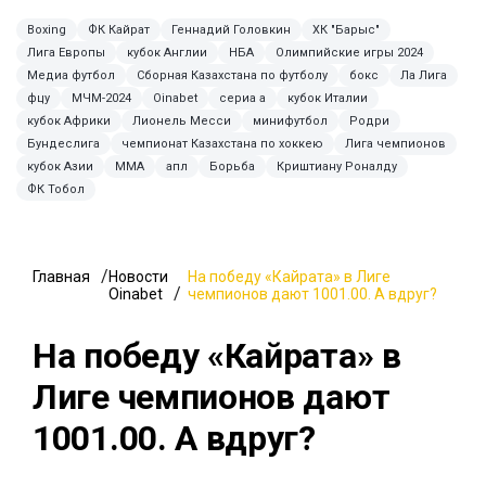
Boxing
ФК Кайрат
Геннадий Головкин
ХК "Барыс"
Лига Европы
кубок Англии
НБА
Олимпийские игры 2024
Медиа футбол
Сборная Казахстана по футболу
бокс
Ла Лига
фцу
МЧМ-2024
Oinabet
сериа а
кубок Италии
кубок Африки
Лионель Месси
минифутбол
Родри
Бундеслига
чемпионат Казахстана по хоккею
Лига чемпионов
кубок Азии
ММА
апл
Борьба
Криштиану Роналду
ФК Тобол
Главная
Новости
На победу «Кайрата» в Лиге
Oinabet
чемпионов дают 1001.00. А вдруг?
На победу «Кайрата» в
Лиге чемпионов дают
1001.00. А вдруг?