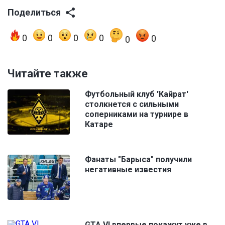
Поделиться
0
0
0
0
0
0
Читайте также
Футбольный клуб 'Кайрат'
столкнется с сильными
соперниками на турнире в
Катаре
Фанаты "Барыса" получили
негативные известия
GTA VI впервые покажут уже в