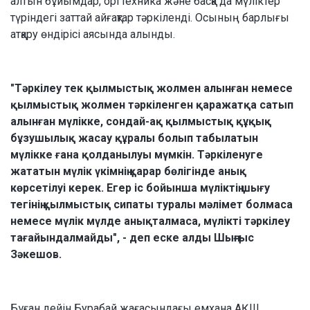
алтын бұйымдар, оргтехника және басқа да мүліктер
түріндегі заттай айғақтар тәркіленді. Осының барлығы
атқару өндірісі аясында алынды.
"Тәркілеу тек қылмыстық жолмен алынған немесе
қылмыстық жолмен тәркіленген қаражатқа сатып
алынған мүлікке, сондай-ақ қылмыстық құқық
бұзушылық жасау құралы болып табылатын
мүлікке ғана қолданылуы мүмкін. Тәркіленуге
жататын мүлік үкімнің қарар бөлігінде анық
көрсетілуі керек. Егер іс бойынша мүліктің шығу
тегінің қылмыстық сипаты туралы мәлімет болмаса
немесе мүлік мүлде анықталмаса, мүлікті тәркілеу
тағайындалмайды", - деп еске алды Шыңғыс
Зәкешов.
Бұған дейін Бурабай жағасындағы емхана АҚШ