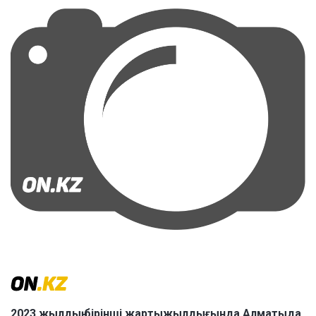
2023 жылдың бірінші жартыжылдығында Алматыда