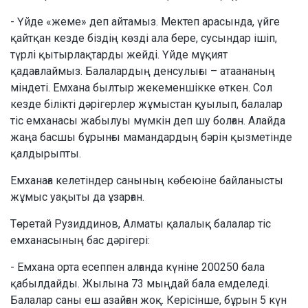
- Үйде «жеме» деп айтамыз. Мектеп арасында, үйге
қайтқан кезде біздің көзді ала бере, сусындар ішіп,
түрлі қытырлақтарды жейді. Үйде мұқият
қадағалаймыз. Балалардың денсулығы – атаананың
міндеті. Емхана былтыр жекеменшікке өткен. Сол
кезде білікті дәрігерлер жұмыстан қуылып, балалар
тіс емханасы жабылуы мүмкін деп шу болған. Алайда
жаңа басшы бұрынғы мамандардың бәрін қызметінде
қалдырыпты.
Емханаға келетіндер санының көбеюіне байланысты
жұмыс уақыты да ұзарған.
Төретай Рузиддинов, Алматы қалалық балалар тіс
емханасының бас дәрігері:
- Емхана орта есеппен алғанда күніне 200250 бала
қабылдайды. Жылына 73 мыңдай бала емделеді.
Балалар саны еш азайған жоқ. Керісінше, бұрын 5 күн