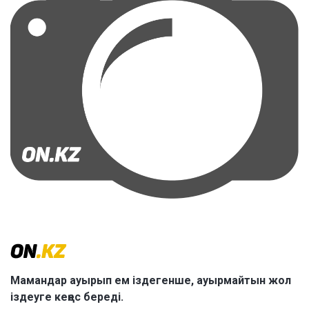
Мамандар ауырып ем іздегенше, ауырмайтын жол
іздеуге кеңес береді.