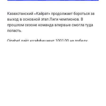
Казахстанский «Кайрат» продолжает бороться за
выход в основной этап Лиги чемпионов. В
прошлом сезоне команда впервые смогла туда
попасть.
Oinabet
даёт коэффициент 1001.00 на победу
«Кайрата» в Лиге чемпионов и
предлагает новым
игрокам
фрибеты до 20 000 тенге
. Чтобы забрать
эту сумму, каждое из первых двух пополнений
счёта должны быть от 10 000 тенге. Если игрок
пополнится на меньшую сумму, тоже получит
фрибет, равный сумме пополнения.
Тогда «Кайрат» выбил из квалификации
шотландский «Селтик» – один из самых
титулованных клубов Европы и постоянного
участника основного этапа Лиги чемпионов. В