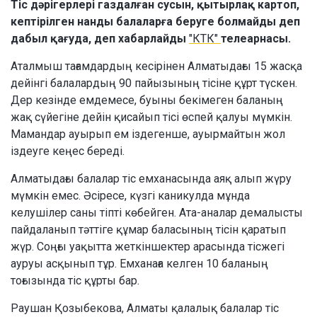
Тіс дәрігерлері газдалған сусын, қытырлақ картоп,
кептірілген нанды балаларға беруге болмайды деп
дабыл қағуда, деп хабарлайды
"КТК"
телеарнасы.
Аталмыш тағамдардың кесірінен Алматыдағы 15 жасқа
дейінгі балалардың 90 пайызының тісіне құрт түскен.
Дер кезінде емдемесе, буыны бекімеген баланың
жақ сүйегіне дейін қисайып тісі өспей қалуы мүмкін.
Мамандар ауырып ем іздегенше, ауырмайтын жол
іздеуге кеңес береді.
Алматыдағы балалар тіс емханасында аяқ алып жүру
мүмкін емес. Әсіресе, күзгі каникулда мұнда
келушілер саны тіпті көбейген. Ата-аналар демалысты
пайдаланып тәттіге құмар баласының тісін қаратып
жүр. Соңғы уақытта жеткіншектер арасында тісжегі
ауруы асқынып тұр. Емханаға келген 10 баланың
тоғызында тіс құрты бар.
Раушан Қозыбекова, Алматы қалалық балалар тіс