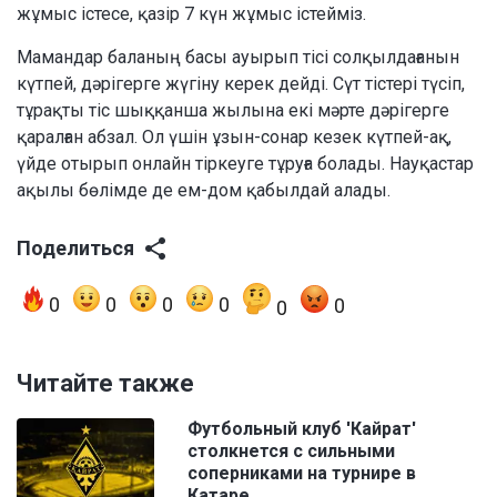
жұмыс істесе, қазір 7 күн жұмыс істейміз.
Мамандар баланың басы ауырып тісі солқылдағанын
күтпей, дәрігерге жүгіну керек дейді. Сүт тістері түсіп,
тұрақты тіс шыққанша жылына екі мәрте дәрігерге
қаралған абзал. Ол үшін ұзын-сонар кезек күтпей-ақ,
үйде отырып онлайн тіркеуге тұруға болады. Науқастар
ақылы бөлімде де ем-дом қабылдай алады.
Поделиться
0
0
0
0
0
0
Читайте также
Футбольный клуб 'Кайрат'
столкнется с сильными
соперниками на турнире в
Катаре