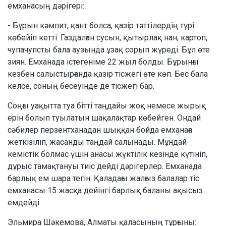
емханасың дәрігері:
- Бұрын кәмпит, қант болса, қазір тәттілердің түрі
көбейіп кетті. Газдалған сусын, қытырлақ нан, картоп,
чупачупсты бала аузында ұзақ сорып жүреді. Бұл өте
зиян. Емханада істегеніме 22 жыл болды. Бұрынғы
кезбен салыстырғанда қазір тісжегі өте көп. Бес бала
келсе, соның бесеуінде де тісжегі бар.
Соңғы уақытта туа бітті таңдайы жоқ немесе жырық
ерін болып туылатын шақалақтар көбейген. Ондай
сәбилер перзентханадан шыққан бойда емханаға
жеткізіліп, жасанды таңдай салынады. Мұндай
кемістік болмас үшін анасы жүктілік кезінде күтініп,
дұрыс тамақтануы тиіс дейді дәрігерлер. Емханада
барлық ем шара тегін. Қаладағы жалғыз балалар тіс
емханасы 15 жасқа дейінгі барлық баланы ақысыз
емдейді.
Эльмира Шәкемова, Алматы қаласының тұрғыны: