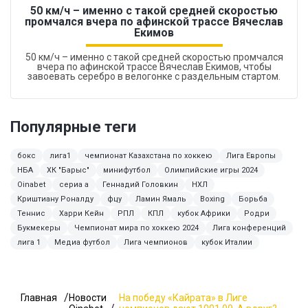
50 км/ч – именно с такой средней скоростью
промчался вчера по афинской трассе Вячеслав
Екимов
50 км/ч – именно с такой средней скоростью промчался
вчера по афинской трассе Вячеслав Екимов, чтобы
завоевать серебро в велогонке с раздельным стартом.
Популярные теги
бокс
лига1
чемпионат Казахстана по хоккею
Лига Европы
НБА
ХК "Барыс"
минифутбол
Олимпийские игры 2024
Oinabet
сериа а
Геннадий Головкин
НХЛ
Криштиану Роналду
фцу
Ламин Ямаль
Boxing
Борьба
Теннис
Харри Кейн
РПЛ
КПЛ
кубок Африки
Родри
Букмекеры
Чемпионат мира по хоккею 2024
Лига конференций
лига 1
Медиа футбол
Лига чемпионов
кубок Италии
Главная
Новости
На победу «Кайрата» в Лиге