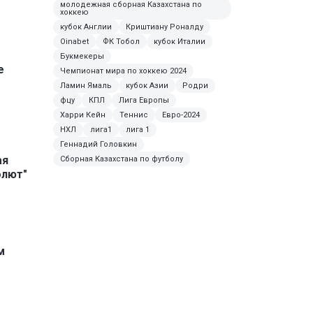
молодежная сборная Казахстана по
хоккею
кубок Англии
Криштиану Роналду
Oinabet
ФК Тобол
кубок Италии
Букмекеры
е
Чемпионат мира по хоккею 2024
Ламин Ямаль
кубок Азии
Родри
фцу
КПЛ
Лига Европы
Харри Кейн
Теннис
Евро-2024
НХЛ
лига1
лига 1
Геннадий Головкин
ая
Сборная Казахстана по футболу
олют"
м