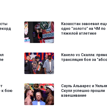
исты
Казахстан завоевал ещ
рекорд
одно "золото" на ЧМ по
тяжелой атлетике
ил
Канело vs Скалла: прям
ле
трансляция боя за "абс
ет
Сауль Альварес и Уилья
 к бою
Скулл успешно прошли
взвешивание