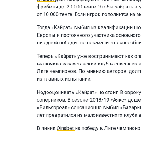
фрибеты до 20 000 тенге
. Чтобы забрать э
от 10 000 тенге. Если игрок пополнится н
Тогда «Кайрат» выбил из квалификации шо
Европы и постоянного участника основног
ни одной победы, но показали, что способн
Теперь «Кайрат» уже воспринимают как опа
включило казахстанский клуб в список из 
Лиге чемпионов. По мнению авторов, долг
из главных испытаний.
Недооценивать «Кайрат» не стоит. В еврок
соперников. В сезоне-2018/19 «Аякс» дошё
«Вильярреал» сенсационно выбил «Баварию
лет превратился из малоизвестного клуба 
В линии
Oinabet
на победу в Лиге чемпион