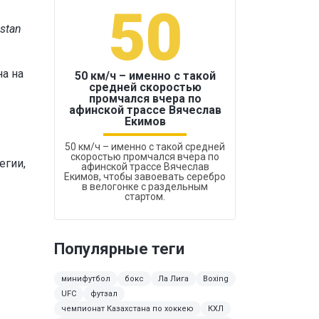
50
1
stan
на на
50 км/ч – именно с такой
средней скоростью
промчался вчера по
Бокс был узако
афинской трассе Вячеслав
Екимов
50 км/ч – именно с такой средней
скоростью промчался вчера по
егии,
афинской трассе Вячеслав
Екимов, чтобы завоевать серебро
в велогонке с раздельным
стартом.
Популярные теги
минифутбол
бокс
Ла Лига
Boxing
UFC
футзал
чемпионат Казахстана по хоккею
КХЛ