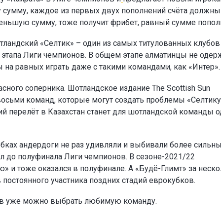
ту сумму, каждое из первых двух пополнений счёта должны
а меньшую сумму, тоже получит фрибет, равный сумме попол
тландский «Селтик» – один из самых титулованных клубов
о этапа Лиги чемпионов. В общем этапе алматинцы не одер
ы на равных играть даже с такими командами, как «Интер».
сного соперника. Шотландское издание The Scottish Sun
восьми команд, которые могут создать проблемы «Селтику
ий перелёт в Казахстан станет для шотландской команды 
убках андердоги не раз удивляли и выбивали более сильн
л до полуфинала Лиги чемпионов. В сезоне-2021/22
» и тоже оказался в полуфинале. А «Будё-Глимт» за неск
в постоянного участника поздних стадий еврокубков.
ов уже можно выбрать любимую команду.