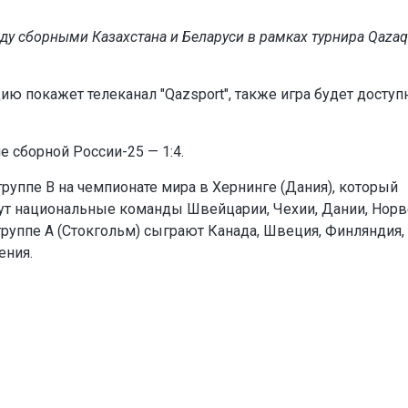
жду сборными Казахстана и Беларуси в рамках турнира Qazaq
ию покажет телеканал "Qazsport", также игра будет доступ
че сборной России
-25
— 1:4.
группе B на чемпионате мира в Хернинге (Дания), который
анут национальные команды Швейцарии, Чехии, Дании, Норв
группе A (Стокгольм) сыграют Канада, Швеция, Финляндия,
ения.