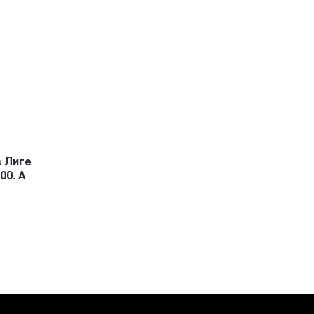
в Лиге
00. А