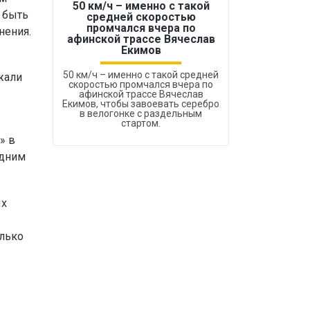
50 км/ч – именно с такой
 быть
средней скоростью
промчался вчера по
нения.
Бокс был узако
афинской трассе Вячеслав
Екимов
50 км/ч – именно с такой средней
жали
скоростью промчался вчера по
афинской трассе Вячеслав
Екимов, чтобы завоевать серебро
в велогонке с раздельным
стартом.
» в
одним
ых
олько