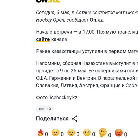
Сегодня, 3 мая, в Астане состоится матч ме
Hockey Open, сообщает
On.kz
.
Начало встречи — в 17:00. Прямую трансляц
сайте
канала.
Ранее казахстанцы уступили в первом мат
Напомним, сборная Казахстана выступит в 
пройдет с 9 по 25 мая. Ее соперниками ст
США, Германии и Венгрии. В параллельной 
Словакия, Латвия, Австрия, Франция и Слов
Фото:
icehockey.kz
хоккей
Поделиться
0
0
0
0
0
0