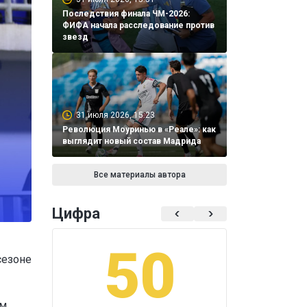
Последствия финала ЧМ-2026:
ФИФА начала расследование против
звезд
31 июля 2026, 15:23
Революция Моуринью в «Реале»: как
выглядит новый состав Мадрида
Все материалы автора
Цифра
50
1
сезоне
ам