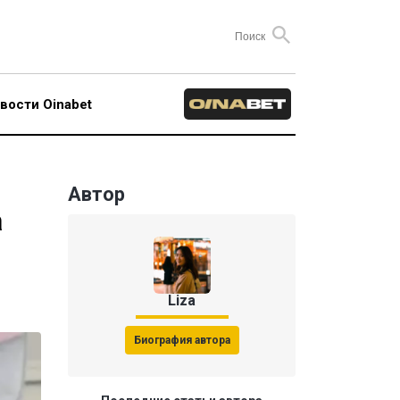
вости Oinabet
Автор
а
Liza
Биография автора