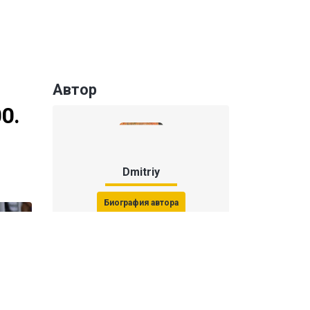
Автор
0.
Dmitriy
Биография автора
Последние статьи автора