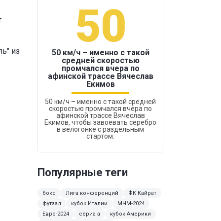
50
1
т
ь" из
50 км/ч – именно с такой
средней скоростью
промчался вчера по
Бокс был узако
афинской трассе Вячеслав
Екимов
50 км/ч – именно с такой средней
скоростью промчался вчера по
афинской трассе Вячеслав
Екимов, чтобы завоевать серебро
в велогонке с раздельным
стартом.
Популярные теги
бокс
Лига конференций
ФК Кайрат
футзал
кубок Италии
МЧМ-2024
Евро-2024
сериа а
кубок Америки