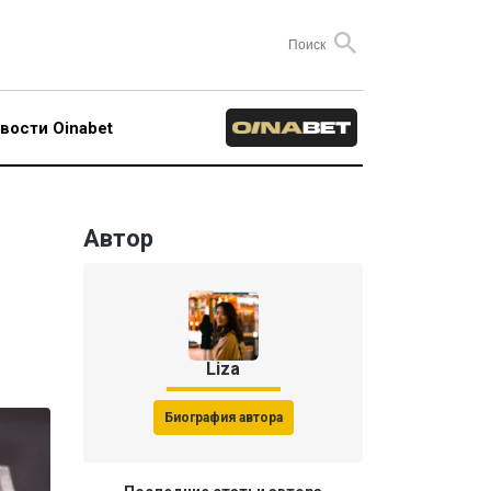
вости Oinabet
Автор
Liza
Биография автора