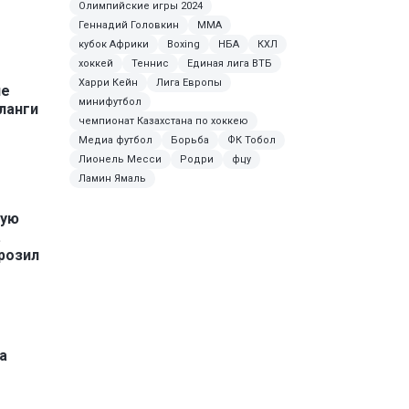
Олимпийские игры 2024
Геннадий Головкин
MMA
кубок Африки
Boxing
НБА
КХЛ
хоккей
Теннис
Единая лига ВТБ
Харри Кейн
Лига Европы
ие
минифутбол
ланги
чемпионат Казахстана по хоккею
Медиа футбол
Борьба
ФК Тобол
Лионель Месси
Родри
фцу
Ламин Ямаль
ную
.
розил
а