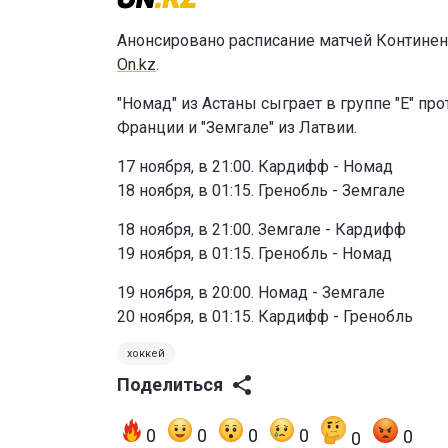
Анонсировано расписание матчей Континен
On.kz
.
"Номад" из Астаны
сыграет в группе "Е" пр
Франции и "Земгале" из Латвии.
17 ноября, в 21:00. Кардифф - Номад
18 ноября, в 01:15. Гренобль - Земгале
18 ноября, в 21:00. Земгале - Кардифф
19 ноября, в 01:15. Гренобль - Номад
19 ноября, в 20:00. Номад - Земгале
20 ноября, в 01:15. Кардифф - Гренобль
хоккей
Поделиться
0
0
0
0
0
0