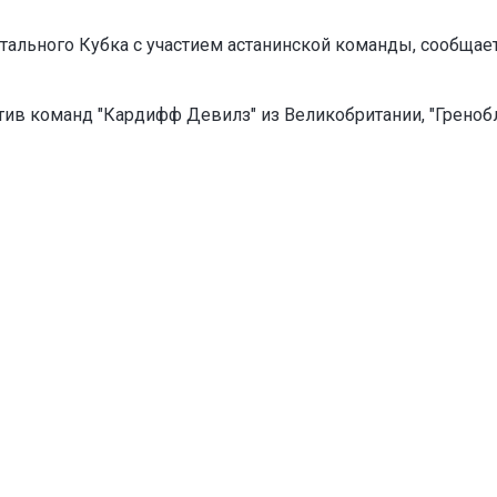
тального Кубка с участием астанинской команды, сообщае
отив команд "Кардифф Девилз" из Великобритании, "Гренобл