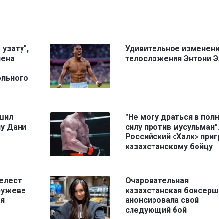
узату",
Удивительное изменен
лена
телосложения Энтони Э
ольного
шил
"Не могу драться в пол
лу Дани
силу против мусульман"
Российский «Халк» приг
казахстанскому бойцу
Селест
Очаровательная
ружеве
казахстанская боксерш
ия
анонсировала свой
следующий бой