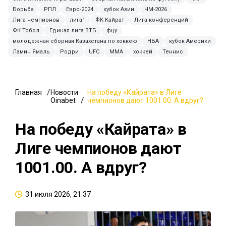
Борьба
РПЛ
Евро-2024
кубок Азии
ЧМ-2026
Лига чемпионов
лига1
ФК Кайрат
Лига конференций
ФК Тобол
Единая лига ВТБ
фцу
молодежная сборная Казахстана по хоккею
НБА
кубок Америки
Ламин Ямаль
Родри
UFC
ММА
хоккей
Теннис
Главная
Новости
На победу «Кайрата» в Лиге
Oinabet
чемпионов дают 1001.00. А вдруг?
На победу «Кайрата» в
Лиге чемпионов дают
1001.00. А вдруг?
31 июля 2026, 21:37