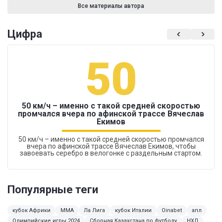
Все материалы автора
Цифра
50
50 км/ч – именно с такой средней скоростью
промчался вчера по афинской трассе Вячеслав
Екимов
50 км/ч – именно с такой средней скоростью промчался
вчера по афинской трассе Вячеслав Екимов, чтобы
завоевать серебро в велогонке с раздельным стартом.
Популярные теги
кубок Африки
MMA
Ла Лига
кубок Италии
Oinabet
апл
Олимпийские игры 2024
Сборная Казахстана по футболу
НХЛ