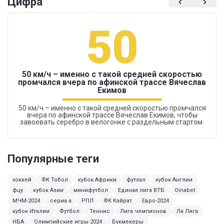
Цифра
50
50 км/ч – именно с такой средней скоростью
промчался вчера по афинской трассе Вячеслав
Екимов
50 км/ч – именно с такой средней скоростью промчался
вчера по афинской трассе Вячеслав Екимов, чтобы
завоевать серебро в велогонке с раздельным стартом.
Популярные теги
хоккей
ФК Тобол
кубок Африки
футзал
кубок Англии
фцу
кубок Азии
минифутбол
Единая лига ВТБ
Oinabet
МЧМ-2024
сериа а
РПЛ
ФК Кайрат
Евро-2024
кубок Италии
Футбол
Теннис
Лига чемпионов
Ла Лига
НБА
Олимпийские игры 2024
Букмекеры