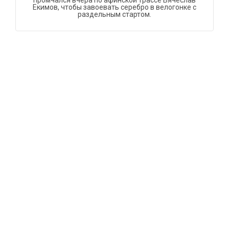
промчался вчера по афинской трассе Вячеслав
Екимов, чтобы завоевать серебро в велогонке с
раздельным стартом.