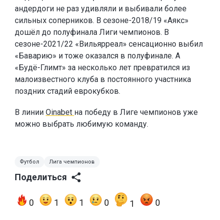
андердоги не раз удивляли и выбивали более
сильных соперников. В сезоне-2018/19 «Аякс»
дошёл до полуфинала Лиги чемпионов. В
сезоне-2021/22 «Вильярреал» сенсационно выбил
«Баварию» и тоже оказался в полуфинале. А
«Будё-Глимт» за несколько лет превратился из
малоизвестного клуба в постоянного участника
поздних стадий еврокубков.
В линии
Oinabet
на победу в Лиге чемпионов уже
можно выбрать любимую команду.
Футбол
Лига чемпионов
Поделиться
0
1
1
0
0
1