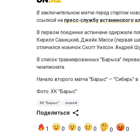
В заключительном матче перед стартом ново
ссылкой на
пресс-службу астанинского к
В первом поединке астанчане одержали поб
Кирилл Савицкий, Джейк Масси (первая шай
отличился новичок Скотт Уилсон. Андрей Шу
В список травмированных "Барыса" перевед
чемпионата.
Начало второго матча "Барыс" — "Сибирь" в
Фото: ХК "Барыс"
ХК "Барыс"
хоккей
Поделиться
1
0
0
0
0
0