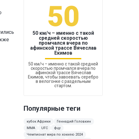
50
1
о
тились
50 км/ч – именно с такой
средней скоростью
акже
промчался вчера по
Бокс был узако
афинской трассе Вячеслав
Екимов
50 км/ч – именно с такой средней
скоростью промчался вчера по
афинской трассе Вячеслав
Екимов, чтобы завоевать серебро
в велогонке с раздельным
стартом.
Популярные теги
кубок Африки
Геннадий Головкин
MMA
UFC
фцу
Чемпионат мира по хоккею 2024