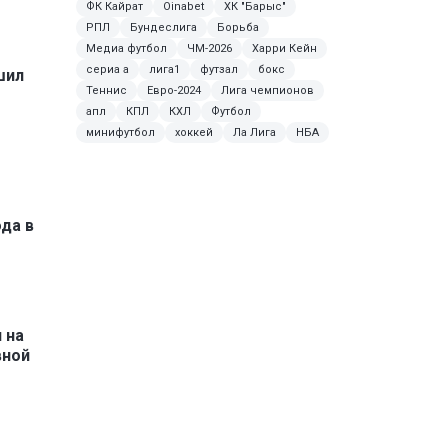
ФК Кайрат
Oinabet
ХК "Барыс"
РПЛ
Бундеслига
Борьба
Медиа футбол
ЧМ-2026
Харри Кейн
сериа а
лига1
футзал
бокс
шил
Теннис
Евро-2024
Лига чемпионов
апл
КПЛ
КХЛ
Футбол
минифутбол
хоккей
Ла Лига
НБА
да в
 на
вной