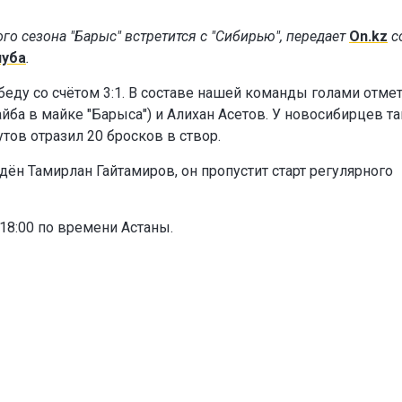
го сезона "Барыс" встретится с "Сибирью", передает
On.kz
с
луба
.
еду со счётом 3:1. В составе нашей команды голами отме
ба в майке "Барыса") и Алихан Асетов. У новосибирцев т
тов отразил 20 бросков в створ.
ён Тамирлан Гайтамиров, он пропустит старт регулярного
 18:00 по времени Астаны.