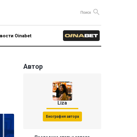
вости Oinabet
Автор
Liza
Биография автора