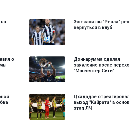
 на
Экс-капитан "Реала" ре
вернуться в клуб
явил о
Доннарумма сделал
ммы
заявление после перехо
"Манчестер Сити"
рной
Цхададзе отреагировал
убка
выход "Кайрата" в осно
этап ЛЧ