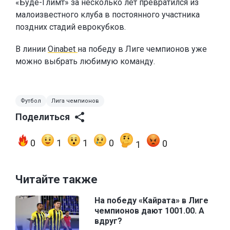
«Будё-Глимт» за несколько лет превратился из
малоизвестного клуба в постоянного участника
поздних стадий еврокубков.
В линии
Oinabet
на победу в Лиге чемпионов уже
можно выбрать любимую команду.
Футбол
Лига чемпионов
Поделиться
0
1
1
0
0
1
Читайте также
На победу «Кайрата» в Лиге
чемпионов дают 1001.00. А
вдруг?