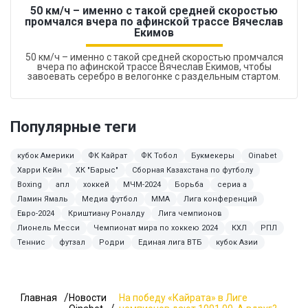
50 км/ч – именно с такой средней скоростью
промчался вчера по афинской трассе Вячеслав
Екимов
50 км/ч – именно с такой средней скоростью промчался
вчера по афинской трассе Вячеслав Екимов, чтобы
завоевать серебро в велогонке с раздельным стартом.
Популярные теги
кубок Америки
ФК Кайрат
ФК Тобол
Букмекеры
Oinabet
Харри Кейн
ХК "Барыс"
Сборная Казахстана по футболу
Boxing
апл
хоккей
МЧМ-2024
Борьба
сериа а
Ламин Ямаль
Медиа футбол
MMA
Лига конференций
Евро-2024
Криштиану Роналду
Лига чемпионов
Лионель Месси
Чемпионат мира по хоккею 2024
КХЛ
РПЛ
Теннис
футзал
Родри
Единая лига ВТБ
кубок Азии
Главная
Новости
На победу «Кайрата» в Лиге