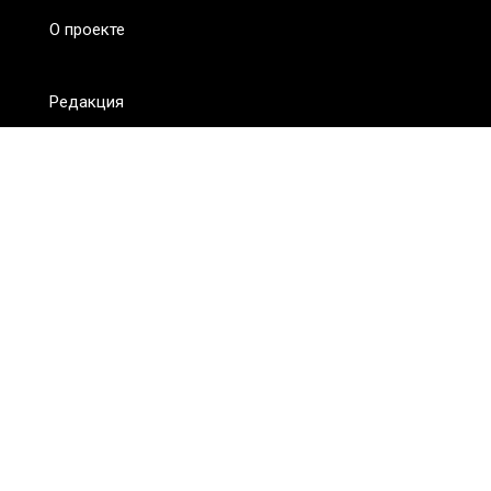
О проекте
Редакция
FAQ
Обратная связь
Для СМИ
Пользовательское соглашение
Для лиц