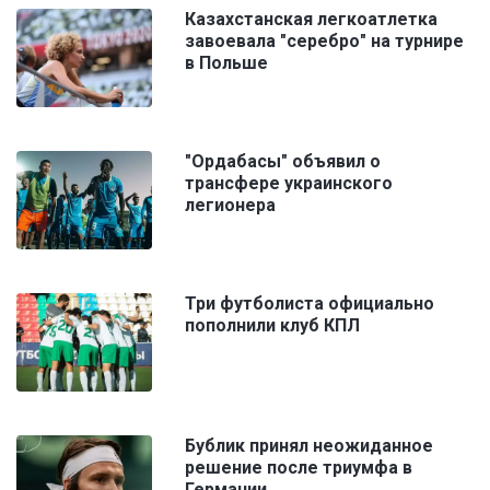
Казахстанская легкоатлетка
завоевала "серебро" на турнире
в Польше
"Ордабасы" объявил о
трансфере украинского
легионера
Три футболиста официально
пополнили клуб КПЛ
Бублик принял неожиданное
решение после триумфа в
Германии