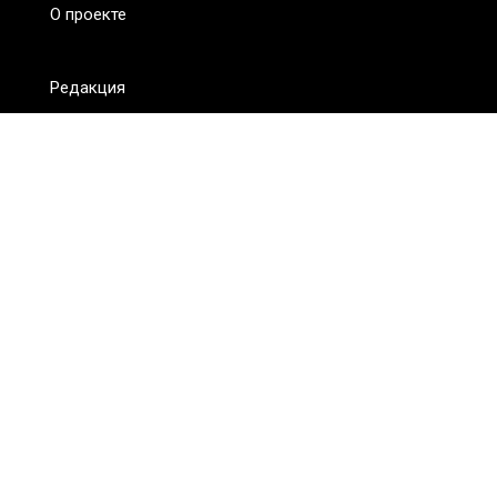
О проекте
Редакция
FAQ
Обратная связь
Для СМИ
Пользовательское соглашение
Для лиц
старше 18 лет