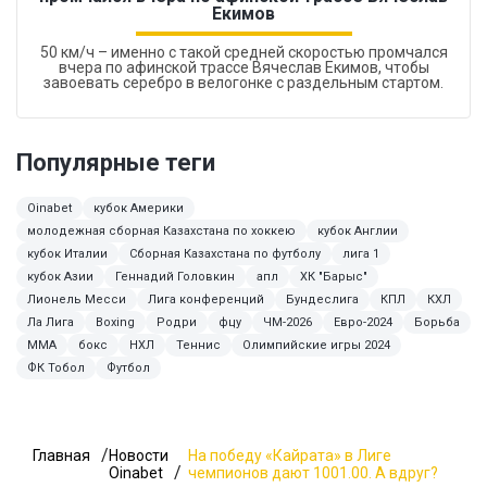
Екимов
50 км/ч – именно с такой средней скоростью промчался
вчера по афинской трассе Вячеслав Екимов, чтобы
завоевать серебро в велогонке с раздельным стартом.
Популярные теги
Oinabet
кубок Америки
молодежная сборная Казахстана по хоккею
кубок Англии
кубок Италии
Сборная Казахстана по футболу
лига 1
кубок Азии
Геннадий Головкин
апл
ХК "Барыс"
Лионель Месси
Лига конференций
Бундеслига
КПЛ
КХЛ
Ла Лига
Boxing
Родри
фцу
ЧМ-2026
Евро-2024
Борьба
ММА
бокс
НХЛ
Теннис
Олимпийские игры 2024
ФК Тобол
Футбол
Главная
Новости
На победу «Кайрата» в Лиге
Oinabet
чемпионов дают 1001.00. А вдруг?