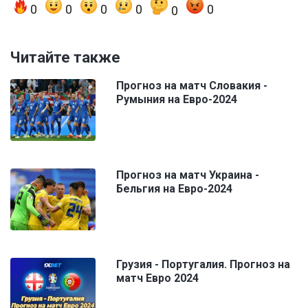
0
0
0
0
0
0
Читайте также
Прогноз на матч Словакия -
Румыния на Евро-2024
Прогноз на матч Украина -
Бельгия на Евро-2024
Грузия - Португалия. Прогноз на
матч Евро 2024