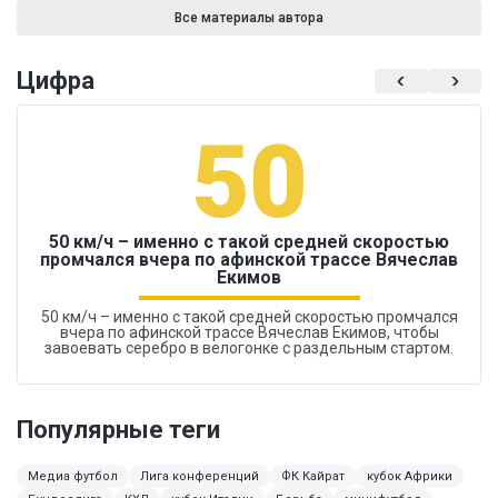
Все материалы автора
Цифра
50
50 км/ч – именно с такой средней скоростью
промчался вчера по афинской трассе Вячеслав
Екимов
50 км/ч – именно с такой средней скоростью промчался
вчера по афинской трассе Вячеслав Екимов, чтобы
завоевать серебро в велогонке с раздельным стартом.
Популярные теги
Медиа футбол
Лига конференций
ФК Кайрат
кубок Африки