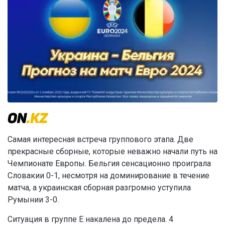
Самая интересная встреча группового этапа. Две
прекрасные сборные, которые неважно начали путь на
Чемпионате Европы. Бельгия сенсационно проиграла
Словакии 0-1, несмотря на доминирование в течение
матча, а украинская сборная разгромно уступила
Румынии 3-0.
Ситуация в группе
Е
накалена до предела. 4