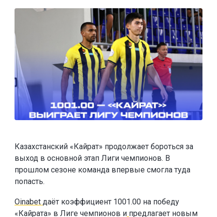
Казахстанский «Кайрат» продолжает бороться за
выход в основной этап Лиги чемпионов. В
прошлом сезоне команда впервые смогла туда
попасть.
Oinabet
даёт коэффициент 1001.00 на победу
«Кайрата» в Лиге чемпионов и
предлагает новым