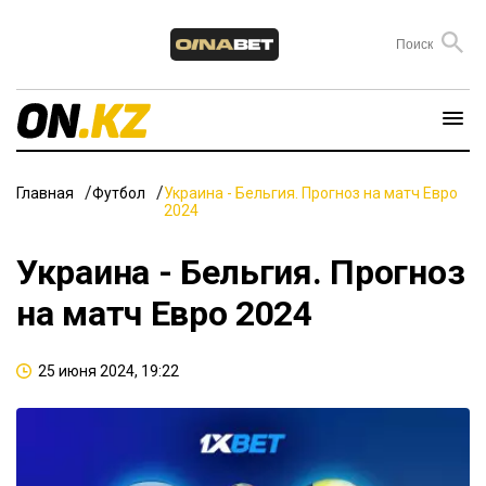
Главная
Футбол
Украина - Бельгия. Прогноз на матч Евро
2024
Украина - Бельгия. Прогноз
на матч Евро 2024
25 июня 2024, 19:22