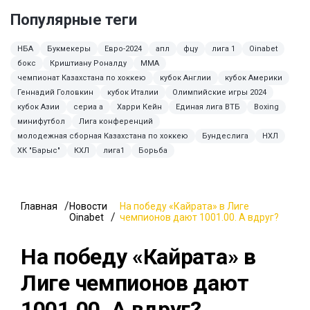
Популярные теги
НБА
Букмекеры
Евро-2024
апл
фцу
лига 1
Oinabet
бокс
Криштиану Роналду
ММА
чемпионат Казахстана по хоккею
кубок Англии
кубок Америки
Геннадий Головкин
кубок Италии
Олимпийские игры 2024
кубок Азии
сериа а
Харри Кейн
Единая лига ВТБ
Boxing
минифутбол
Лига конференций
молодежная сборная Казахстана по хоккею
Бундеслига
НХЛ
ХК "Барыс"
КХЛ
лига1
Борьба
Главная
Новости
На победу «Кайрата» в Лиге
Oinabet
чемпионов дают 1001.00. А вдруг?
На победу «Кайрата» в
Лиге чемпионов дают
1001.00. А вдруг?