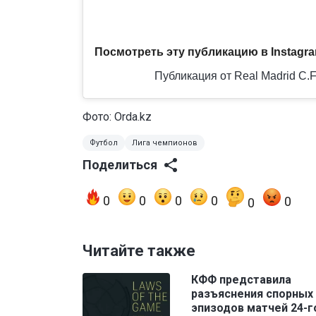
Посмотреть эту публикацию в Instagr
Публикация от Real Madrid C.F
Фото: Orda.kz
Футбол
Лига чемпионов
Поделиться
0
0
0
0
0
0
Читайте также
КФФ представила
разъяснения спорных
эпизодов матчей 24-г