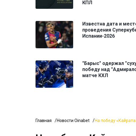
КПЛ
Известна дата и мест
проведения Суперкуб
Испании-2026
"Барыс" одержал "сух
победу над "Адмирало
матче КХЛ
Главная
Новости Oinabet
На победу «Кайрата»