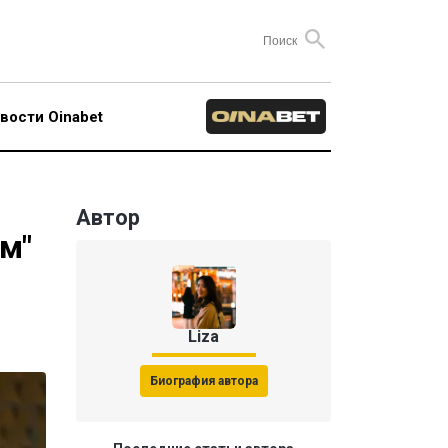
вости Oinabet
Автор
м"
Liza
Биография автора