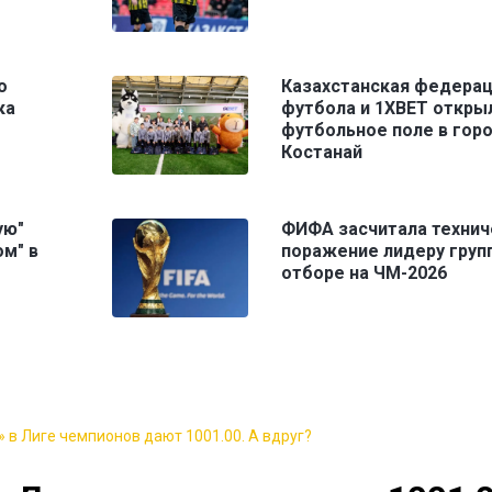
о
Казахстанская федера
ка
футбола и 1XBET откры
футбольное поле в гор
Костанай
ую"
ФИФА засчитала технич
м" в
поражение лидеру груп
отборе на ЧМ-2026
 в Лиге чемпионов дают 1001.00. А вдруг?