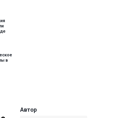
ция
ли
оде
еское
пы в
Автор