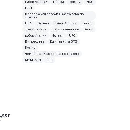
кубок Африки
Родри
хоккей
НХЛ
РПЛ
молодежная сборная Казахстана по
хоккею
НБА
Футбол
кубок Англии
лига 1
Ламин Ямаль
Лига чемпионов
бокс
кубок Италии
футзал
UFC
Бундеслига
Единая лига ВТБ
Boxing
чемпионат Казахстана по хоккею
МЧМ-2024
апл
щает
у