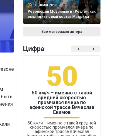
31 июля 2026, 15:23
Революция Моуринью в «Реале»: как
выглядит новый состав Мадрида
Все материалы автора
Цифра
50
1
сезоне
ам
50 км/ч – именно с такой
 быть
средней скоростью
промчался вчера по
нения.
Бокс был узако
афинской трассе Вячеслав
Екимов
50 км/ч – именно с такой средней
жали
скоростью промчался вчера по
афинской трассе Вячеслав
Екимов, чтобы завоевать серебро