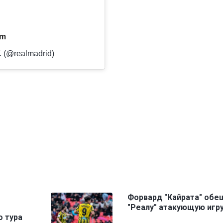
am
. (@realmadrid)
Форвард "Кайрата" обе
"Реалу" атакующую игр
о тура