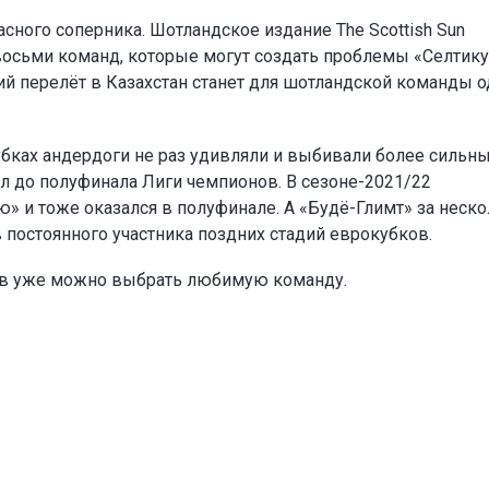
сного соперника. Шотландское издание The Scottish Sun
восьми команд, которые могут создать проблемы «Селтику
ий перелёт в Казахстан станет для шотландской команды 
убках андердоги не раз удивляли и выбивали более сильн
л до полуфинала Лиги чемпионов. В сезоне-2021/22
» и тоже оказался в полуфинале. А «Будё-Глимт» за неск
в постоянного участника поздних стадий еврокубков.
ов уже можно выбрать любимую команду.