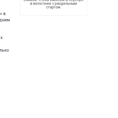
в велогонке с раздельным
стартом.
» в
одним
ых
олько