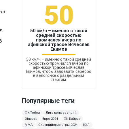
50
1
атч
и.
50 км/ч – именно с такой
средней скоростью
промчался вчера по
б
Бокс был узако
афинской трассе Вячеслав
Екимов
50 км/ч – именно с такой средней
скоростью промчался вчера по
афинской трассе Вячеслав
Екимов, чтобы завоевать серебро
в велогонке с раздельным
стартом.
Популярные теги
ФК Тобол
Лига конференций
Oinabet
Евро-2024
ФК Кайрат
MMA
Олимпийские игры 2024
КХЛ