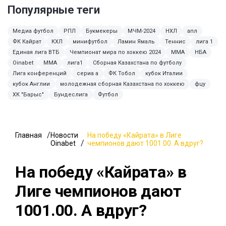
Популярные теги
Медиа футбол
РПЛ
Букмекеры
МЧМ-2024
НХЛ
апл
ФК Кайрат
КХЛ
минифутбол
Ламин Ямаль
Теннис
лига 1
Единая лига ВТБ
Чемпионат мира по хоккею 2024
ММА
НБА
Oinabet
MMA
лига1
Сборная Казахстана по футболу
Лига конференций
сериа а
ФК Тобол
кубок Италии
кубок Англии
молодежная сборная Казахстана по хоккею
фцу
ХК "Барыс"
Бундеслига
Футбол
Главная
Новости
На победу «Кайрата» в Лиге
Oinabet
чемпионов дают 1001.00. А вдруг?
На победу «Кайрата» в
Лиге чемпионов дают
1001.00. А вдруг?