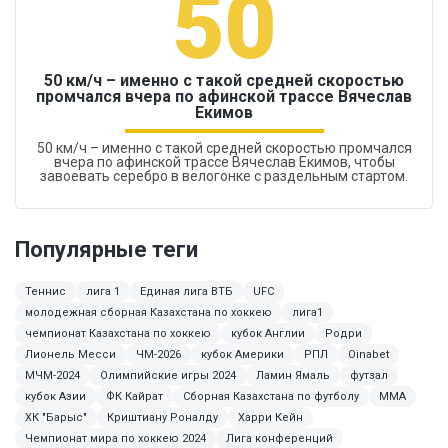
50
50 км/ч – именно с такой средней скоростью
промчался вчера по афинской трассе Вячеслав
Екимов
50 км/ч – именно с такой средней скоростью промчался
вчера по афинской трассе Вячеслав Екимов, чтобы
завоевать серебро в велогонке с раздельным стартом.
Популярные теги
Теннис
лига 1
Единая лига ВТБ
UFC
молодежная сборная Казахстана по хоккею
лига1
чемпионат Казахстана по хоккею
кубок Англии
Родри
Лионель Месси
ЧМ-2026
кубок Америки
РПЛ
Oinabet
МЧМ-2024
Олимпийские игры 2024
Ламин Ямаль
футзал
кубок Азии
ФК Кайрат
Сборная Казахстана по футболу
ММА
ХК "Барыс"
Криштиану Роналду
Харри Кейн
Чемпионат мира по хоккею 2024
Лига конференций