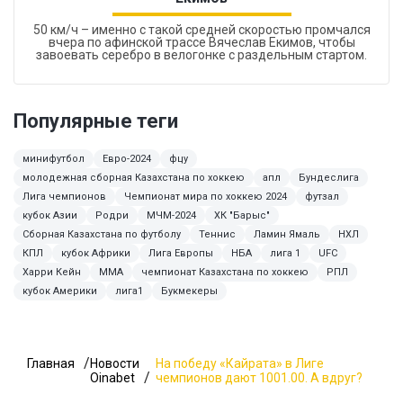
50 км/ч – именно с такой средней скоростью промчался
вчера по афинской трассе Вячеслав Екимов, чтобы
завоевать серебро в велогонке с раздельным стартом.
Популярные теги
минифутбол
Евро-2024
фцу
молодежная сборная Казахстана по хоккею
апл
Бундеслига
Лига чемпионов
Чемпионат мира по хоккею 2024
футзал
кубок Азии
Родри
МЧМ-2024
ХК "Барыс"
Сборная Казахстана по футболу
Теннис
Ламин Ямаль
НХЛ
КПЛ
кубок Африки
Лига Европы
НБА
лига 1
UFC
Харри Кейн
ММА
чемпионат Казахстана по хоккею
РПЛ
кубок Америки
лига1
Букмекеры
Главная
Новости
На победу «Кайрата» в Лиге
Oinabet
чемпионов дают 1001.00. А вдруг?