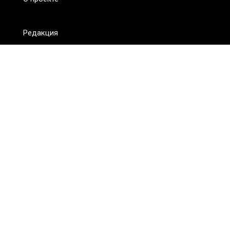
Редакция
FAQ
Обратная связь
Для СМИ
Пользовательское соглашение
Для лиц
старше 18 лет