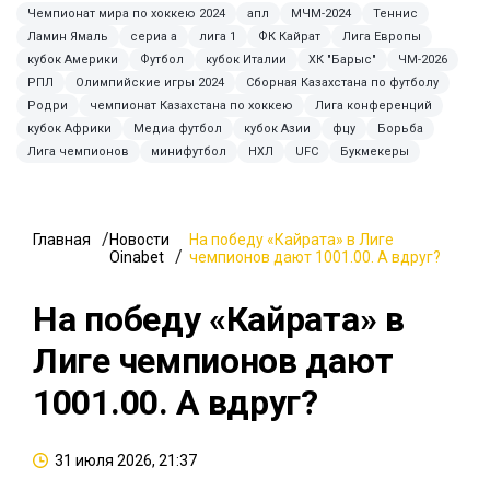
Чемпионат мира по хоккею 2024
апл
МЧМ-2024
Теннис
Ламин Ямаль
сериа а
лига 1
ФК Кайрат
Лига Европы
кубок Америки
Футбол
кубок Италии
ХК "Барыс"
ЧМ-2026
РПЛ
Олимпийские игры 2024
Сборная Казахстана по футболу
Родри
чемпионат Казахстана по хоккею
Лига конференций
кубок Африки
Медиа футбол
кубок Азии
фцу
Борьба
Лига чемпионов
минифутбол
НХЛ
UFC
Букмекеры
Главная
Новости
На победу «Кайрата» в Лиге
Oinabet
чемпионов дают 1001.00. А вдруг?
На победу «Кайрата» в
Лиге чемпионов дают
1001.00. А вдруг?
31 июля 2026, 21:37