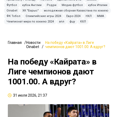
Футбол
кубок Англии
Родри
Медиа футбол
кубок Италии
Oinabet
ХК "Барыс"
молодежная сборная Казахстана по хоккею
ФК Тобол
Олимпийские игры 2024
Евро-2024
НХЛ
ММА
Чемпионат мира по хоккею 2024
апл
фцу
КХЛ
Главная
Новости
На победу «Кайрата» в Лиге
Oinabet
чемпионов дают 1001.00. А вдруг?
На победу «Кайрата» в
Лиге чемпионов дают
1001.00. А вдруг?
31 июля 2026, 21:37