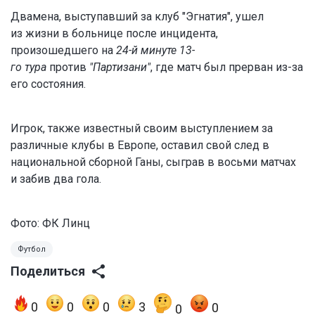
Двамена
,
выступавший
за
клуб
"
Эгнатия
", ушел
из
жизни
в
больнице
после
инцидента,
произошедшего
на
24
-
й
минуте
13
-
го
тура
против
"
Партизани
"
, где
матч
был
прерван из-за
его состояния.
Игрок, также известный своим выступлением за
различные клубы в Европе, оставил свой след в
национальной сборной Ганы, сыграв в восьми матчах
и забив два гола.
Фото: ФК Линц
Футбол
Поделиться
0
0
0
3
0
0