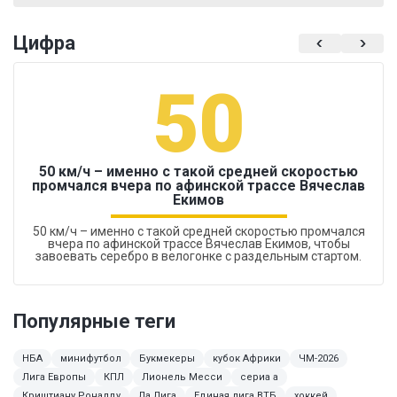
Цифра
50
50 км/ч – именно с такой средней скоростью
промчался вчера по афинской трассе Вячеслав
Екимов
50 км/ч – именно с такой средней скоростью промчался
вчера по афинской трассе Вячеслав Екимов, чтобы
завоевать серебро в велогонке с раздельным стартом.
Популярные теги
НБА
минифутбол
Букмекеры
кубок Африки
ЧМ-2026
Лига Европы
КПЛ
Лионель Месси
сериа а
Криштиану Роналду
Ла Лига
Единая лига ВТБ
хоккей