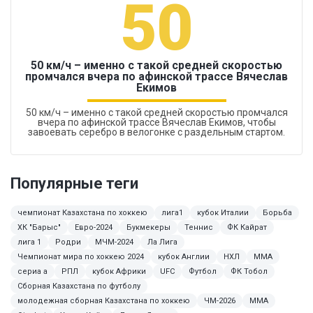
50
50 км/ч – именно с такой средней скоростью
промчался вчера по афинской трассе Вячеслав
Екимов
50 км/ч – именно с такой средней скоростью промчался
вчера по афинской трассе Вячеслав Екимов, чтобы
завоевать серебро в велогонке с раздельным стартом.
Популярные теги
чемпионат Казахстана по хоккею
лига1
кубок Италии
Борьба
ХК "Барыс"
Евро-2024
Букмекеры
Теннис
ФК Кайрат
лига 1
Родри
МЧМ-2024
Ла Лига
Чемпионат мира по хоккею 2024
кубок Англии
НХЛ
ММА
сериа а
РПЛ
кубок Африки
UFC
Футбол
ФК Тобол
Сборная Казахстана по футболу
молодежная сборная Казахстана по хоккею
ЧМ-2026
MMA