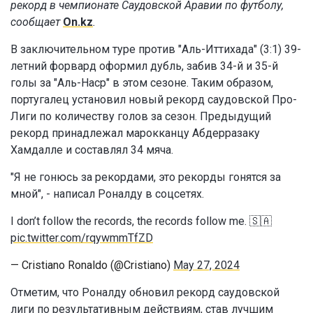
рекорд в чемпионате Саудовской Аравии по футболу,
сообщает
On.kz
.
В заключительном туре против "Аль-Иттихада" (3:1) 39-
летний форвард оформил дубль, забив 34-й и 35-й
голы за "Аль-Наср" в этом сезоне. Таким образом,
португалец установил новый рекорд саудовской Про-
Лиги по количеству голов за сезон. Предыдущий
рекорд принадлежал марокканцу Абдерразаку
Хамдалле и составлял 34 мяча.
"Я не гонюсь за рекордами, это рекорды гонятся за
мной", - написал Роналду в соцсетях.
I don’t follow the records, the records follow me. 🇸🇦
pic.twitter.com/rqywmmTfZD
— Cristiano Ronaldo (@Cristiano)
May 27, 2024
Отметим, что Роналду обновил рекорд саудовской
лиги по результативным действиям, став лучшим