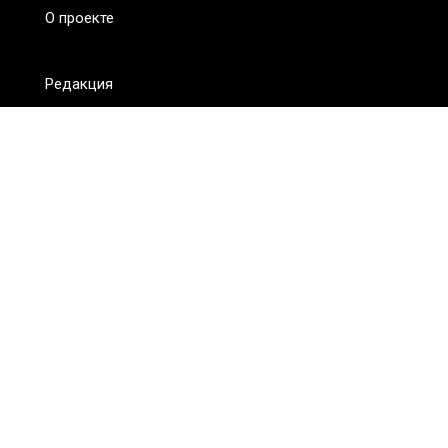
О проекте
Редакция
FAQ
Обратная связь
Для СМИ
Пользовательское соглашение
Для лиц