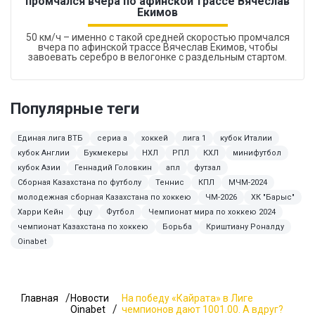
промчался вчера по афинской трассе Вячеслав
Екимов
50 км/ч – именно с такой средней скоростью промчался
вчера по афинской трассе Вячеслав Екимов, чтобы
завоевать серебро в велогонке с раздельным стартом.
Популярные теги
Единая лига ВТБ
сериа а
хоккей
лига 1
кубок Италии
кубок Англии
Букмекеры
НХЛ
РПЛ
КХЛ
минифутбол
кубок Азии
Геннадий Головкин
апл
футзал
Сборная Казахстана по футболу
Теннис
КПЛ
МЧМ-2024
молодежная сборная Казахстана по хоккею
ЧМ-2026
ХК "Барыс"
Харри Кейн
фцу
Футбол
Чемпионат мира по хоккею 2024
чемпионат Казахстана по хоккею
Борьба
Криштиану Роналду
Oinabet
Главная
Новости
На победу «Кайрата» в Лиге
Oinabet
чемпионов дают 1001.00. А вдруг?