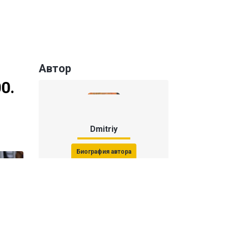
Автор
0.
Dmitriy
Биография автора
Последние статьи автора