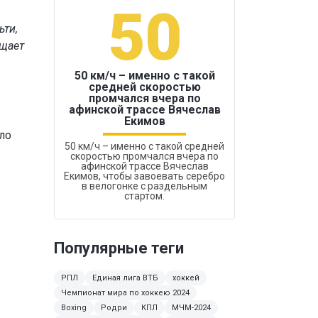
50
1
ьти,
бщает
50 км/ч – именно с такой
средней скоростью
промчался вчера по
Бокс был узако
афинской трассе Вячеслав
Екимов
ло
50 км/ч – именно с такой средней
скоростью промчался вчера по
афинской трассе Вячеслав
Екимов, чтобы завоевать серебро
в велогонке с раздельным
стартом.
Популярные теги
РПЛ
Единая лига ВТБ
хоккей
Чемпионат мира по хоккею 2024
Boxing
Родри
КПЛ
МЧМ-2024