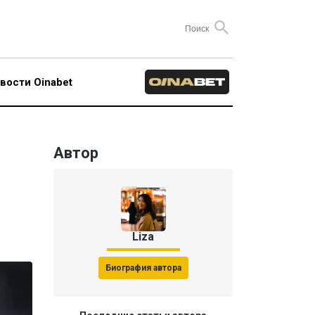
вости Oinabet
Автор
Liza
Биография автора