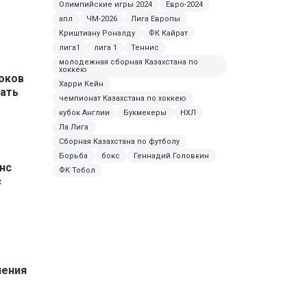
Олимпийские игры 2024
Евро-2024
апл
ЧМ-2026
Лига Европы
Криштиану Роналду
ФК Кайрат
лига1
лига 1
Теннис
молодежная сборная Казахстана по
хоккею
оков
Харри Кейн
вать
чемпионат Казахстана по хоккею
кубок Англии
Букмекеры
НХЛ
Ла Лига
Сборная Казахстана по футболу
Борьба
бокс
Геннадий Головкин
нс
ФК Тобол
с
ления