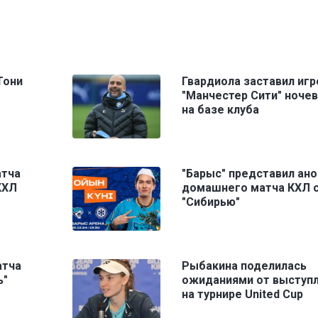
Тони
Гвардиола заставил игр
"Манчестер Сити" ноче
на базе клуба
атча
"Барыс" представил ано
КХЛ
домашнего матча КХЛ 
"Сибирью"
атча
Рыбакина поделилась
ь"
ожиданиями от выступ
на турнире United Cup