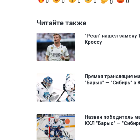
0
0
0
0
0
0
Читайте также
"Реал" нашел замену 
Кроссу
Прямая трансляция м
"Барыс" — "Сибирь" в 
Назван победитель м
КХЛ "Барыс" — "Сибир