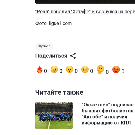
"Реал" победил "Хетафе" и вернулся на пер
Фото: ligue1.com
Футбол
Поделиться
0
0
0
0
0
0
Читайте также
"Окжетпес" подписал
бывших футболистов
"Актобе" и получил
информацию от КПЛ