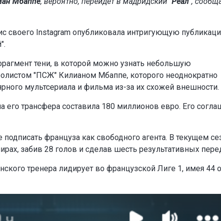
иан Мбаппе
, вероятно, перейдет в мадридский
"Реал"
, сообщ
рис своего Instagram опубликовала интригующую публикац
".
фрагмент тени, в которой можно узнать небольшую
болистом "ПСЖ" Килианом Мбаппе, которого неоднократно
ярного мультсериала и фильма из-за их схожей внешности.
а его трансфера составила 180 миллионов евро. Его согл
е подписать француза как свободного агента. В текущем се
ирах, забив 28 голов и сделав шесть результативных пере
ского тренера лидирует во французской Лиге 1, имея 44 о