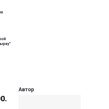
па
кой
тырау"
Автор
0.