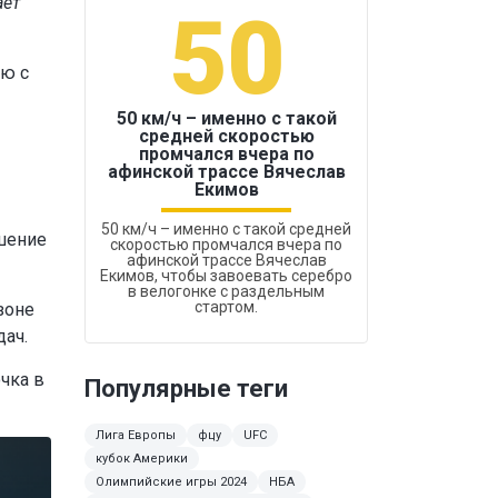
ает
50
1
ию с
50 км/ч – именно с такой
средней скоростью
промчался вчера по
Бокс был узако
афинской трассе Вячеслав
Екимов
50 км/ч – именно с такой средней
ашение
скоростью промчался вчера по
афинской трассе Вячеслав
Екимов, чтобы завоевать серебро
в велогонке с раздельным
стартом.
зоне
дач.
чка в
Популярные теги
Лига Европы
фцу
UFC
кубок Америки
Олимпийские игры 2024
НБА