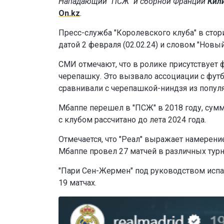
Нападающий "ПСЖ" и сборной Франции
Кил
On.kz
.
Пресс-служба "Королевского клуба" в сто
датой 2 февраля (02.02.24) и словом "Новый
СМИ отмечают, что в ролике присутствует 
черепашку. Это вызвало ассоциации с фут
сравнивали с черепашкой-ниндзя из попул
Мбаппе перешел в "ПСЖ" в 2018 году, сумм
с клубом рассчитано до лета 2024 года.
Отмечается, что "Реал" выражает намерени
Мбаппе провел 27 матчей в различных турн
"Пари Сен-Жермен" под руководством испан
19 матчах.