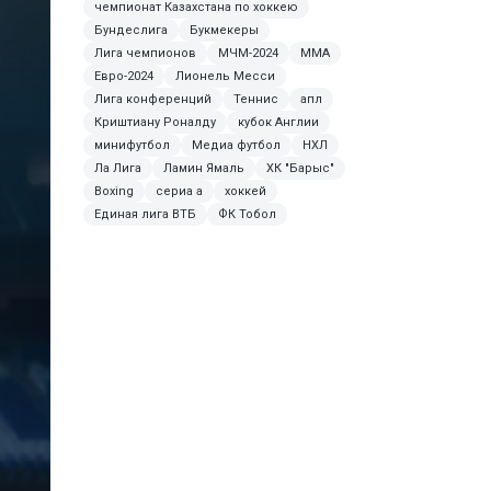
чемпионат Казахстана по хоккею
Бундеслига
Букмекеры
Лига чемпионов
МЧМ-2024
ММА
Евро-2024
Лионель Месси
Лига конференций
Теннис
апл
Криштиану Роналду
кубок Англии
минифутбол
Медиа футбол
НХЛ
Ла Лига
Ламин Ямаль
ХК "Барыс"
Boxing
сериа а
хоккей
Единая лига ВТБ
ФК Тобол