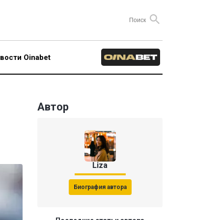
вости Oinabet
Автор
Liza
Биография автора