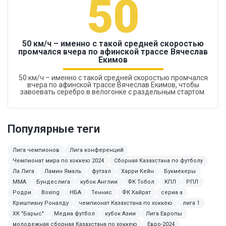
50
50 км/ч – именно с такой средней скоростью
промчался вчера по афинской трассе Вячеслав
Екимов
50 км/ч – именно с такой средней скоростью промчался
вчера по афинской трассе Вячеслав Екимов, чтобы
завоевать серебро в велогонке с раздельным стартом.
Популярные теги
Лига чемпионов
Лига конференций
Чемпионат мира по хоккею 2024
Сборная Казахстана по футболу
Ла Лига
Ламин Ямаль
футзал
Харри Кейн
Букмекеры
ММА
Бундеслига
кубок Англии
ФК Тобол
КПЛ
РПЛ
Родри
Boxing
НБА
Теннис
ФК Кайрат
сериа а
Криштиану Роналду
чемпионат Казахстана по хоккею
лига 1
ХК "Барыс"
Медиа футбол
кубок Азии
Лига Европы
молодежная сборная Казахстана по хоккею
Евро-2024