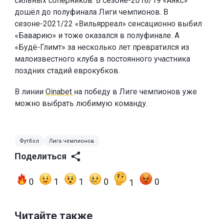
сильных соперников. В сезоне-2018/19 «Аякс»
дошёл до полуфинала Лиги чемпионов. В
сезоне-2021/22 «Вильярреал» сенсационно выбил
«Баварию» и тоже оказался в полуфинале. А
«Будё-Глимт» за несколько лет превратился из
малоизвестного клуба в постоянного участника
поздних стадий еврокубков.
В линии
Oinabet
на победу в Лиге чемпионов уже
можно выбрать любимую команду.
Футбол
Лига чемпионов
Поделиться
0
1
1
0
0
1
Читайте также