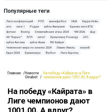
Популярные теги
Лига конференций
РПЛ
минифутбол
НБА
Харри Кейн
апл
лига 1
Родри
кубок Америки
Единая лига ВТБ
футзал
Boxing
Олимпийские игры 2024
ЧМ-2026
фцу
ХК "Барыс"
КПЛ
лига1
Криштиану Роналду
UFC
кубок Англии
кубок Азии
ФК Кайрат
Чемпионат мира по хоккею 2024
Ламин Ямаль
хоккей
Евро-2024
Букмекеры
Футбол
Лига Европы
Главная
Новости
На победу «Кайрата» в Лиге
Oinabet
чемпионов дают 1001.00. А вдруг?
На победу «Кайрата» в
Лиге чемпионов дают
1001.00. А вдруг?