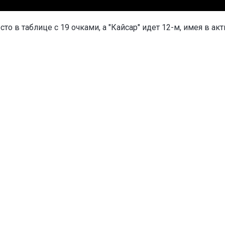
о в таблице с 19 очками, а "Кайсар" идет 12-м, имея в акт
исты
Разгромом завершился
рекорд
Мирры Андреевой на ту
в Риме