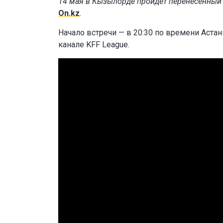
14 мая в Кызылорде пройдет перенесенный м
On.kz
.
Начало встречи — в 20:30 по времени Аста
канале KFF League.