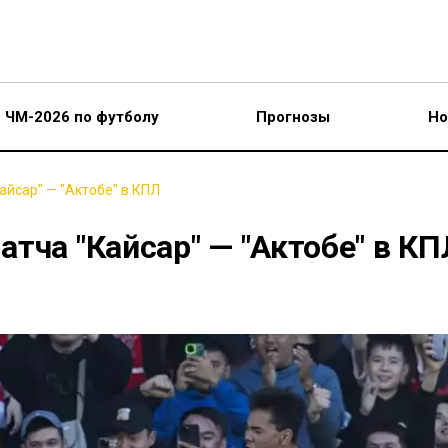
ЧМ-2026 по футболу
Прогнозы
Но
айсар" — "Актобе" в КПЛ
тча "Кайсар" — "Актобе" в КП