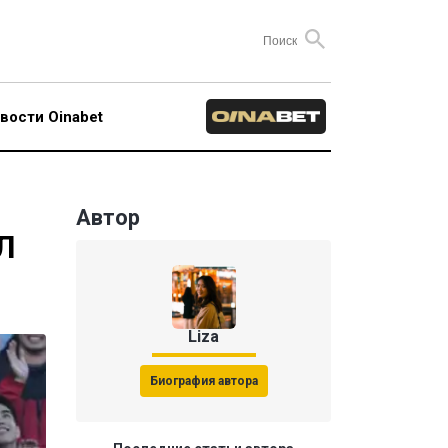
вости Oinabet
Автор
Л
Liza
Биография автора