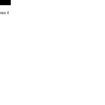
иве 4
 матч
рнире