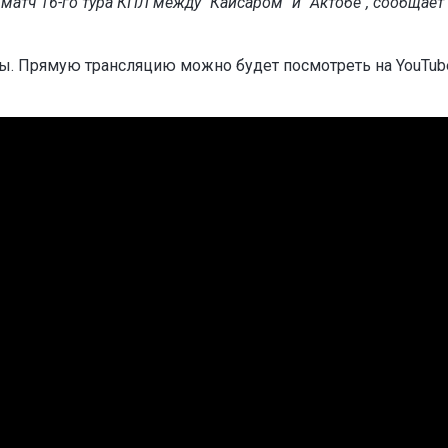
атч 16-го тура КПЛ между "Кайсаром" и "Актобе", сообщает
ны. Прямую трансляцию можно будет посмотреть на YouTub