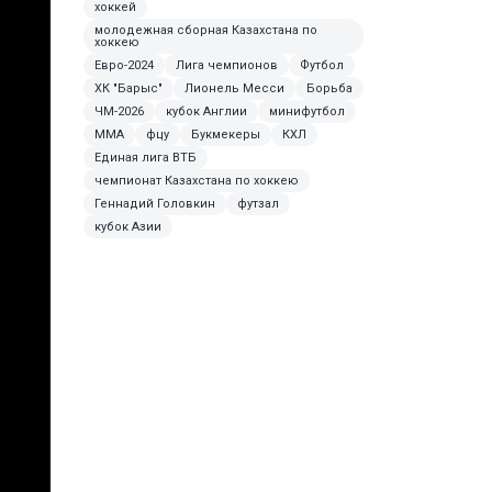
хоккей
молодежная сборная Казахстана по
хоккею
Евро-2024
Лига чемпионов
Футбол
ХК "Барыс"
Лионель Месси
Борьба
ЧМ-2026
кубок Англии
минифутбол
ММА
фцу
Букмекеры
КХЛ
Единая лига ВТБ
чемпионат Казахстана по хоккею
Геннадий Головкин
футзал
кубок Азии