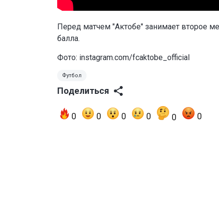
Перед матчем "Актобе" занимает второе мест
балла.
Фото: instagram.com/fcaktobe_official
Футбол
Поделиться
0
0
0
0
0
0
Читайте также
Казахстанские хокке
помогли установить 
на МЧМ 2024