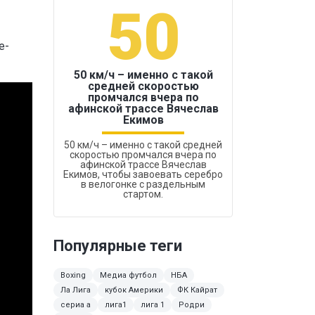
50
1
e-
50 км/ч – именно с такой
средней скоростью
промчался вчера по
Бокс был узако
афинской трассе Вячеслав
Екимов
50 км/ч – именно с такой средней
скоростью промчался вчера по
афинской трассе Вячеслав
Екимов, чтобы завоевать серебро
в велогонке с раздельным
стартом.
Популярные теги
Boxing
Медиа футбол
НБА
Ла Лига
кубок Америки
ФК Кайрат
сериа а
лига1
лига 1
Родри