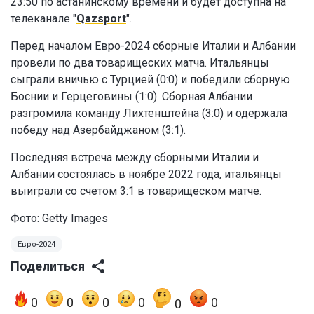
23:50 по астанинскому времени и будет доступна на
телеканале "
Qazsport
".
Перед началом Евро-2024 сборные Италии и Албании
провели по два товарищеских матча. Итальянцы
сыграли вничью с Турцией (0:0) и победили сборную
Боснии и Герцеговины (1:0). Сборная Албании
разгромила команду Лихтенштейна (3:0) и одержала
победу над Азербайджаном (3:1).
Последняя встреча между сборными Италии и
Албании состоялась в ноябре 2022 года, итальянцы
выиграли со счетом 3:1 в товарищеском матче.
Фото: Getty Images
Евро-2024
Поделиться
0
0
0
0
0
0