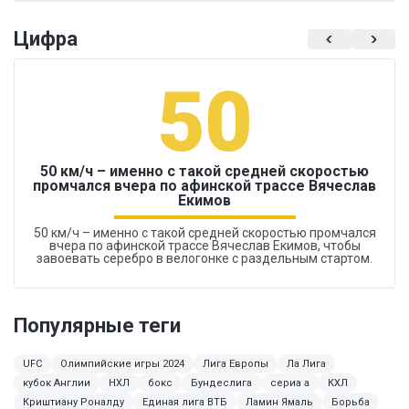
Цифра
50
50 км/ч – именно с такой средней скоростью
промчался вчера по афинской трассе Вячеслав
Екимов
50 км/ч – именно с такой средней скоростью промчался
вчера по афинской трассе Вячеслав Екимов, чтобы
завоевать серебро в велогонке с раздельным стартом.
Популярные теги
UFC
Олимпийские игры 2024
Лига Европы
Ла Лига
кубок Англии
НХЛ
бокс
Бундеслига
сериа а
КХЛ
Криштиану Роналду
Единая лига ВТБ
Ламин Ямаль
Борьба