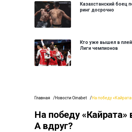
Казахстанский боец п
ринг досрочно
Кто уже вышел в пле
Лиги чемпионов
Главная
Новости Oinabet
На победу «Кайрата»
На победу «Кайрата» 
А вдруг?