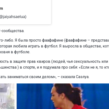
am
@jaiyahsaelua)
Т-сообщества.
го-либо. Я была просто фаафафине (фаафафине – представ
которая любила играть в футбол. Я выросла в обществе, ко
овня в футболе.
ость в защите прав квиров (людей, чья сексуальность или
нства ) в спорте, и я подумала про себя: «Если не я, то кт
ать заниматься своим делом», – сказала Саэлуа.