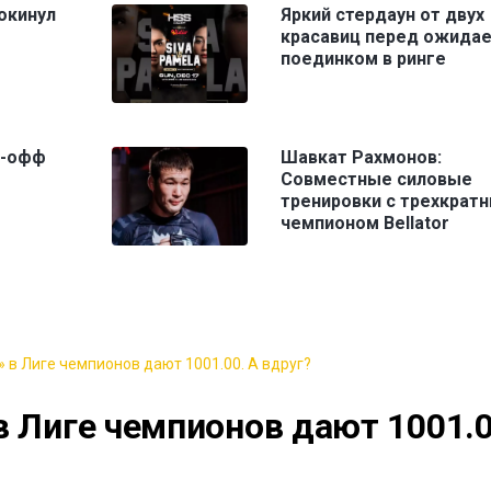
окинул
Яркий стердаун от двух
красавиц перед ожида
поединком в ринге
й-офф
Шавкат Рахмонов:
Совместные силовые
тренировки с трехкрат
чемпионом Bellator
 в Лиге чемпионов дают 1001.00. А вдруг?
в Лиге чемпионов дают 1001.0