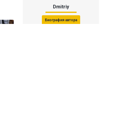
Dmitriy
Биография автора
Последние статьи автора
31 июля 2026, 15:51
Последствия финала ЧМ-2026:
ФИФА начала расследование против
звезд
31 июля 2026, 15:23
Революция Моуринью в «Реале»: как
выглядит новый состав Мадрида