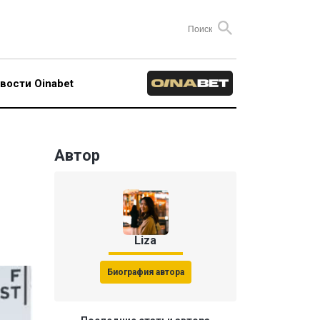
вости Oinabet
Автор
Liza
Биография автора