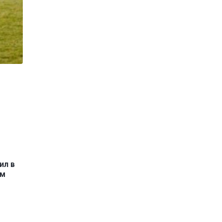
ил в
ым