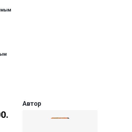
емым
ным
Автор
0.