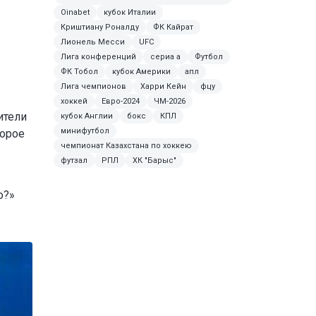
Oinabet
кубок Италии
Криштиану Роналду
ФК Кайрат
Лионель Месси
UFC
Лига конференций
сериа а
Футбол
ФК Тобол
кубок Америки
апл
Лига чемпионов
Харри Кейн
фцу
хоккей
Евро-2024
ЧМ-2026
ители
кубок Англии
бокс
КПЛ
минифутбол
торое
чемпионат Казахстана по хоккею
футзал
РПЛ
ХК "Барыс"
о?»