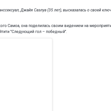
нссексуал, Джайя Саэлуа (35 лет), высказалась о своей клю
го Самоа, она поделилась своим видением на мероприят
йтити "Следующий гол – победный".