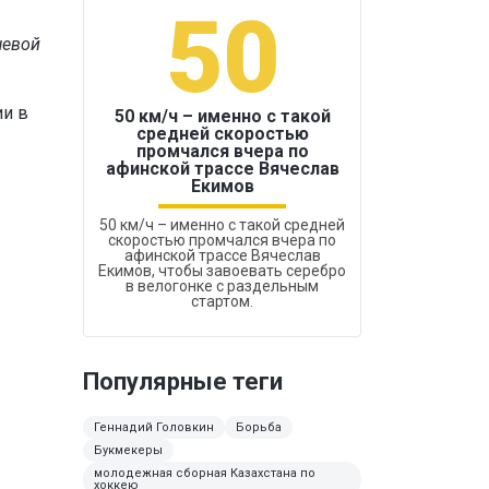
50
1
чевой
ии в
50 км/ч – именно с такой
средней скоростью
промчался вчера по
Бокс был узако
афинской трассе Вячеслав
Екимов
50 км/ч – именно с такой средней
скоростью промчался вчера по
афинской трассе Вячеслав
Екимов, чтобы завоевать серебро
в велогонке с раздельным
стартом.
Популярные теги
Геннадий Головкин
Борьба
Букмекеры
молодежная сборная Казахстана по
хоккею