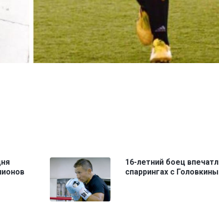
дня
16-летний боец впечатл
пионов
спаррингах с Головкин