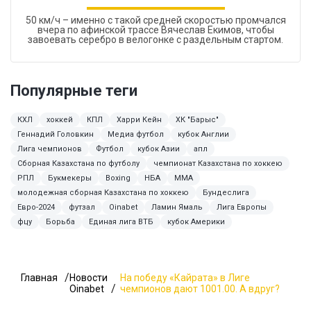
50 км/ч – именно с такой средней скоростью промчался
вчера по афинской трассе Вячеслав Екимов, чтобы
завоевать серебро в велогонке с раздельным стартом.
Популярные теги
КХЛ
хоккей
КПЛ
Харри Кейн
ХК "Барыс"
Геннадий Головкин
Медиа футбол
кубок Англии
Лига чемпионов
Футбол
кубок Азии
апл
Сборная Казахстана по футболу
чемпионат Казахстана по хоккею
РПЛ
Букмекеры
Boxing
НБА
MMA
молодежная сборная Казахстана по хоккею
Бундеслига
Евро-2024
футзал
Oinabet
Ламин Ямаль
Лига Европы
фцу
Борьба
Единая лига ВТБ
кубок Америки
Главная
Новости
На победу «Кайрата» в Лиге
Oinabet
чемпионов дают 1001.00. А вдруг?