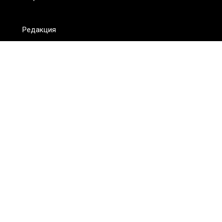
Редакция
FAQ
Обратная связь
Для СМИ
Пользовательское соглашение
Для лиц
старше 18 лет