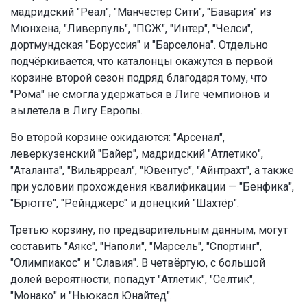
мадридский "Реал", "Манчестер Сити", "Бавария" из
Мюнхена, "Ливерпуль", "ПСЖ", "Интер", "Челси",
дортмундская "Боруссия" и "Барселона". Отдельно
подчёркивается, что каталонцы окажутся в первой
корзине второй сезон подряд благодаря тому, что
"Рома" не смогла удержаться в Лиге чемпионов и
вылетела в Лигу Европы.
Во второй корзине ожидаются: "Арсенал",
леверкузенский "Байер", мадридский "Атлетико",
"Аталанта", "Вильярреал", "Ювентус", "Айнтрахт", а также
при условии прохождения квалификации — "Бенфика",
"Брюгге", "Рейнджерс" и донецкий "Шахтёр".
Третью корзину, по предварительным данным, могут
составить "Аякс", "Наполи", "Марсель", "Спортинг",
"Олимпиакос" и "Славия". В четвёртую, с большой
долей вероятности, попадут "Атлетик", "Селтик",
"Монако" и "Ньюкасл Юнайтед".