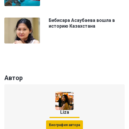
Бибисара Асаубаева вошла в
историю Казахстана
Автор
Liza
Биография автора