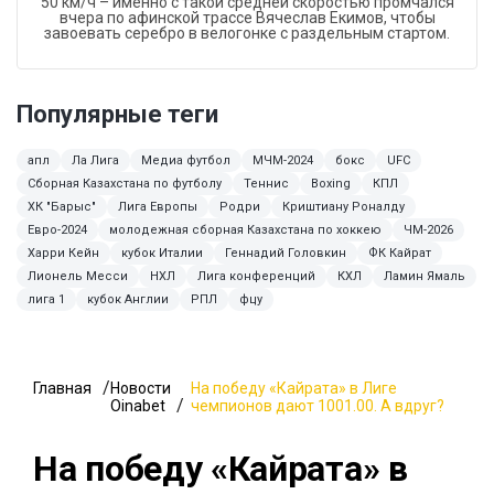
50 км/ч – именно с такой средней скоростью промчался
вчера по афинской трассе Вячеслав Екимов, чтобы
завоевать серебро в велогонке с раздельным стартом.
Популярные теги
апл
Ла Лига
Медиа футбол
МЧМ-2024
бокс
UFC
Сборная Казахстана по футболу
Теннис
Boxing
КПЛ
ХК "Барыс"
Лига Европы
Родри
Криштиану Роналду
Евро-2024
молодежная сборная Казахстана по хоккею
ЧМ-2026
Харри Кейн
кубок Италии
Геннадий Головкин
ФК Кайрат
Лионель Месси
НХЛ
Лига конференций
КХЛ
Ламин Ямаль
лига 1
кубок Англии
РПЛ
фцу
Главная
Новости
На победу «Кайрата» в Лиге
Oinabet
чемпионов дают 1001.00. А вдруг?
На победу «Кайрата» в