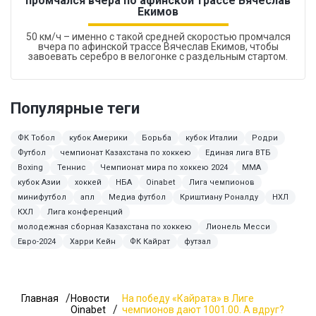
промчался вчера по афинской трассе Вячеслав
Екимов
50 км/ч – именно с такой средней скоростью промчался
вчера по афинской трассе Вячеслав Екимов, чтобы
завоевать серебро в велогонке с раздельным стартом.
Популярные теги
ФК Тобол
кубок Америки
Борьба
кубок Италии
Родри
Футбол
чемпионат Казахстана по хоккею
Единая лига ВТБ
Boxing
Теннис
Чемпионат мира по хоккею 2024
ММА
кубок Азии
хоккей
НБА
Oinabet
Лига чемпионов
минифутбол
апл
Медиа футбол
Криштиану Роналду
НХЛ
КХЛ
Лига конференций
молодежная сборная Казахстана по хоккею
Лионель Месси
Евро-2024
Харри Кейн
ФК Кайрат
футзал
Главная
Новости
На победу «Кайрата» в Лиге
Oinabet
чемпионов дают 1001.00. А вдруг?