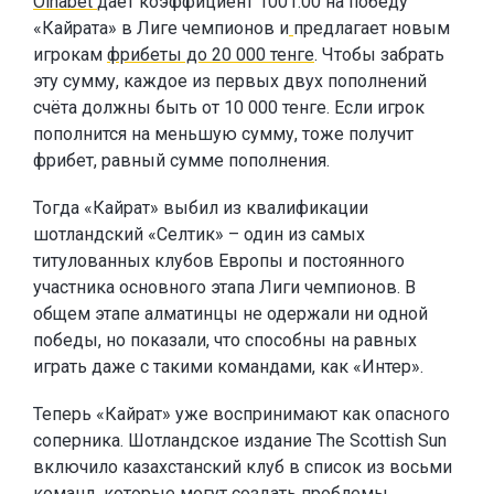
Oinabet
даёт коэффициент 1001.00 на победу
«Кайрата» в Лиге чемпионов и
предлагает новым
игрокам
фрибеты до 20 000 тенге
. Чтобы забрать
эту сумму, каждое из первых двух пополнений
счёта должны быть от 10 000 тенге. Если игрок
пополнится на меньшую сумму, тоже получит
фрибет, равный сумме пополнения.
Тогда «Кайрат» выбил из квалификации
шотландский «Селтик» – один из самых
титулованных клубов Европы и постоянного
участника основного этапа Лиги чемпионов. В
общем этапе алматинцы не одержали ни одной
победы, но показали, что способны на равных
играть даже с такими командами, как «Интер».
Теперь «Кайрат» уже воспринимают как опасного
соперника. Шотландское издание The Scottish Sun
включило казахстанский клуб в список из восьми
команд, которые могут создать проблемы