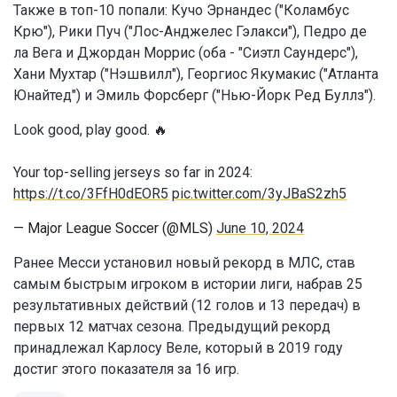
Также в топ-10 попали: Кучо Эрнандес ("Коламбус
Крю"), Рики Пуч ("Лос-Анджелес Гэлакси"), Педро де
ла Вега и Джордан Моррис (оба - "Сиэтл Саундерс"),
Хани Мухтар ("Нэшвилл"), Георгиос Якумакис ("Атланта
Юнайтед") и Эмиль Форсберг ("Нью-Йорк Ред Буллз").
Look good, play good. 🔥
Your top-selling jerseys so far in 2024:
https://t.co/3FfH0dEOR5
pic.twitter.com/3yJBaS2zh5
— Major League Soccer (@MLS)
June 10, 2024
Ранее Месси установил новый рекорд в МЛС, став
самым быстрым игроком в истории лиги, набрав 25
результативных действий (12 голов и 13 передач) в
первых 12 матчах сезона. Предыдущий рекорд
принадлежал Карлосу Веле, который в 2019 году
достиг этого показателя за 16 игр.