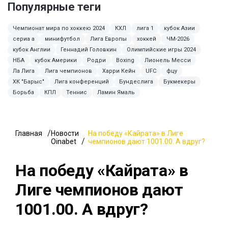
Популярные теги
Чемпионат мира по хоккею 2024
КХЛ
лига 1
кубок Азии
сериа а
минифутбол
Лига Европы
хоккей
ЧМ-2026
кубок Англии
Геннадий Головкин
Олимпийские игры 2024
НБА
кубок Америки
Родри
Boxing
Лионель Месси
Ла Лига
Лига чемпионов
Харри Кейн
UFC
фцу
ХК "Барыс"
Лига конференций
Бундеслига
Букмекеры
Борьба
КПЛ
Теннис
Ламин Ямаль
Главная
Новости
На победу «Кайрата» в Лиге
Oinabet
чемпионов дают 1001.00. А вдруг?
На победу «Кайрата» в
Лиге чемпионов дают
1001.00. А вдруг?