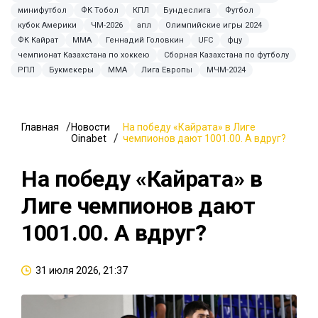
минифутбол
ФК Тобол
КПЛ
Бундеслига
Футбол
кубок Америки
ЧМ-2026
апл
Олимпийские игры 2024
ФК Кайрат
ММА
Геннадий Головкин
UFC
фцу
чемпионат Казахстана по хоккею
Сборная Казахстана по футболу
РПЛ
Букмекеры
MMA
Лига Европы
МЧМ-2024
Главная
Новости
На победу «Кайрата» в Лиге
Oinabet
чемпионов дают 1001.00. А вдруг?
На победу «Кайрата» в
Лиге чемпионов дают
1001.00. А вдруг?
31 июля 2026, 21:37