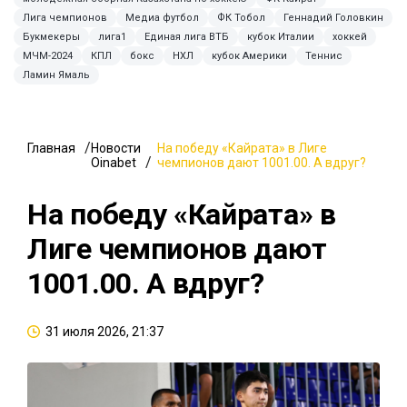
Лига чемпионов
Медиа футбол
ФК Тобол
Геннадий Головкин
Букмекеры
лига1
Единая лига ВТБ
кубок Италии
хоккей
МЧМ-2024
КПЛ
бокс
НХЛ
кубок Америки
Теннис
Ламин Ямаль
Главная
Новости
На победу «Кайрата» в Лиге
Oinabet
чемпионов дают 1001.00. А вдруг?
На победу «Кайрата» в
Лиге чемпионов дают
1001.00. А вдруг?
31 июля 2026, 21:37