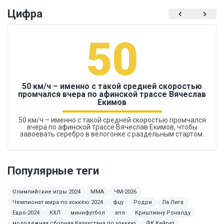
Цифра
50
50 км/ч – именно с такой средней скоростью
промчался вчера по афинской трассе Вячеслав
Екимов
50 км/ч – именно с такой средней скоростью промчался
вчера по афинской трассе Вячеслав Екимов, чтобы
завоевать серебро в велогонке с раздельным стартом.
Популярные теги
Олимпийские игры 2024
ММА
ЧМ-2026
Чемпионат мира по хоккею 2024
фцу
Родри
Ла Лига
Евро-2024
КХЛ
минифутбол
апл
Криштиану Роналду
молодежная сборная Казахстана по хоккею
ФК Кайрат