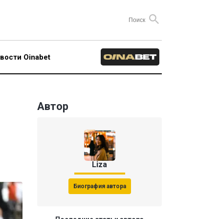
вости Oinabet
Автор
Liza
Биография автора