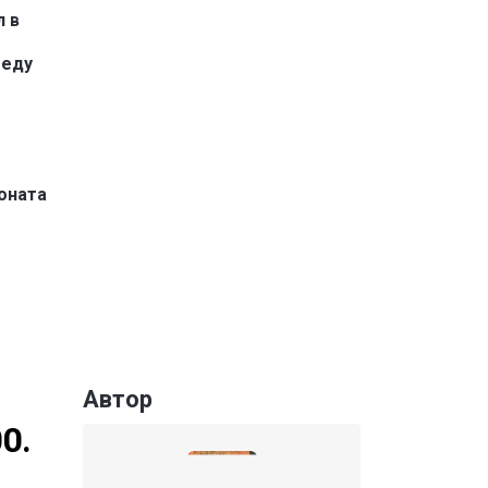
л в
беду
оната
Автор
0.