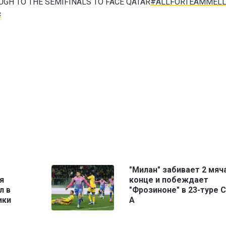
GH TO THE SEMIFINALS TO FACE QATAR
#ALLFORTEAMMELL
c
"Милан" забивает 2 мяча
я
конце и побеждает
л в
"Фрозиноне" в 23-туре 
ики
А