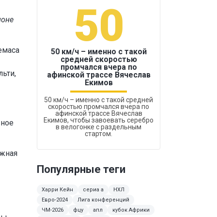
50
1
ионе
емаса
50 км/ч – именно с такой
средней скоростью
промчался вчера по
Бокс был узако
льти,
афинской трассе Вячеслав
Екимов
50 км/ч – именно с такой средней
скоростью промчался вчера по
афинской трассе Вячеслав
Екимов, чтобы завоевать серебро
вное
в велогонке с раздельным
стартом.
Южная
Популярные теги
Харри Кейн
сериа а
НХЛ
Евро-2024
Лига конференций
ЧМ-2026
фцу
апл
кубок Африки