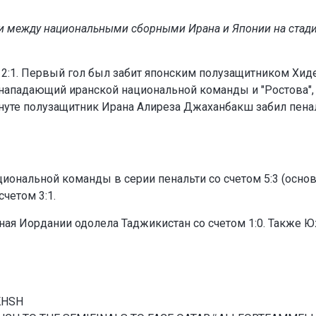
ии между национальными сборными Ирана и Японии на стад
.
 2:1. Первый гол был забит японским полузащитником Хид
 нападающий иранской национальной команды и "Ростова",
минуте полузащитник Ирана Алиреза Джаханбакш забил пена
циональной команды в серии пенальти со счетом 5:3 (осно
счетом 3:1.
ная Иордании одолела Таджикистан со счетом 1:0. Также 
KHSH