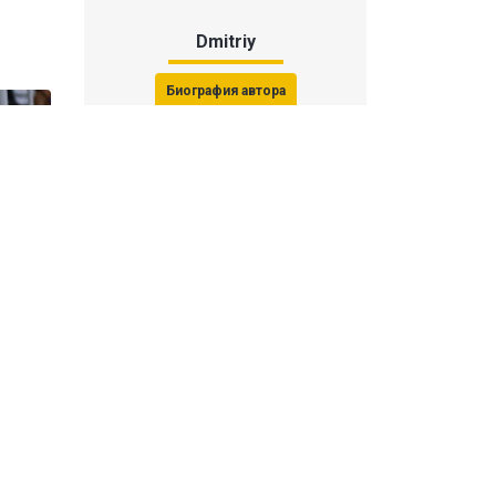
Dmitriy
Биография автора
Последние статьи автора
31 июля 2026, 15:51
Последствия финала ЧМ-2026:
ФИФА начала расследование против
звезд
31 июля 2026, 15:23
Революция Моуринью в «Реале»: как