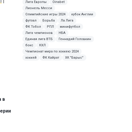
I
|
Лига Европы
Oinabet
Лионель Месси
Олимпийские игры 2024
кубок Англии
футзал
Борьба
Ла Лига
ФК Тобол
РПЛ
минифутбол
Лига чемпионов
НБА
Единая лига ВТБ
Геннадий Головкин
бокс
КХЛ
Чемпионат мира по хоккею 2024
хоккей
ФК Кайрат
ХК "Барыс"
 в
Серии