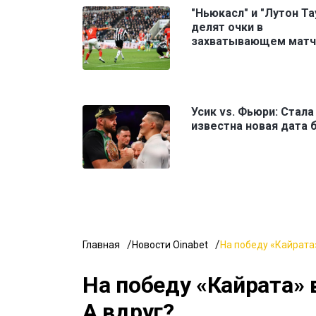
"Ньюкасл" и "Лутон Та
делят очки в
захватывающем матче
Усик vs. Фьюри: Стала
известна новая дата 
Главная
Новости Oinabet
На победу «Кайрата»
На победу «Кайрата» 
А вдруг?