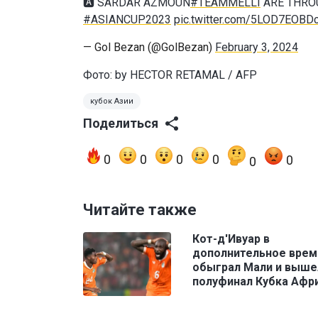
🅰️ SARDAR AZMOUN
#TEAMMELLI
ARE THROU
#ASIANCUP2023
pic.twitter.com/5LOD7EOBD
— Gol Bezan (@GolBezan)
February 3, 2024
Фото: by HECTOR RETAMAL / AFP
кубок Азии
Поделиться
0
0
0
0
0
0
Читайте также
Кот-д'Ивуар в
дополнительное врем
обыграл Мали и выше
полуфинал Кубка Афр