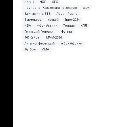
лига 1
НХЛ
UFC
чемпионат Казахстана по хоккею
фцу
Единая лига ВТБ
Ламин Ямаль
Букмекеры
хоккей
Евро-2024
НБА
кубок Англии
Теннис
КПЛ
Геннадий Головкин
футзал
ФК Кайрат
МЧМ-2024
Лига конференций
кубок Африки
Футбол
ММА