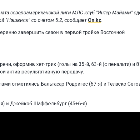
ната североамериканской лиги МЛС клуб "Интер Майами" о
й "Нэшвилл" со счётом 5:2, сообщает
On.kz
.
веренно завершить сезон в первой тройке Восточной
чи, оформив хет-трик (голы на 35-й, 63-й (с пенальти) и 8
вой актив результативную передачу.
лами отметились Бальтасар Родригес (67-я) и Теласко Сего
я) и Джейкоб Шаффельбург (45+6-я).