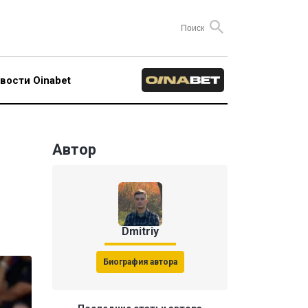
вости Oinabet
Автор
Dmitriy
Биография автора