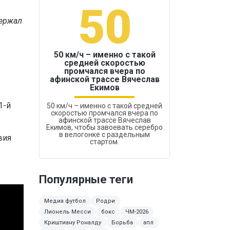
50
1
держал
50 км/ч – именно с такой
средней скоростью
промчался вчера по
Бокс был узако
афинской трассе Вячеслав
Екимов
1-й
50 км/ч – именно с такой средней
скоростью промчался вчера по
афинской трассе Вячеслав
Екимов, чтобы завоевать серебро
в велогонке с раздельным
вия
стартом.
Популярные теги
Медиа футбол
Родри
Лионель Месси
бокс
ЧМ-2026
Криштиану Роналду
Борьба
апл