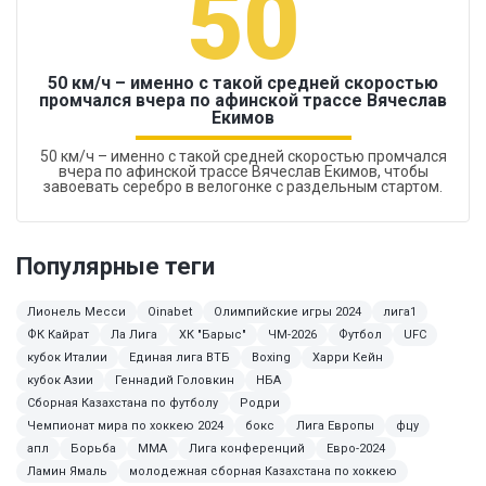
50
50 км/ч – именно с такой средней скоростью
промчался вчера по афинской трассе Вячеслав
Екимов
50 км/ч – именно с такой средней скоростью промчался
вчера по афинской трассе Вячеслав Екимов, чтобы
завоевать серебро в велогонке с раздельным стартом.
Популярные теги
Лионель Месси
Oinabet
Олимпийские игры 2024
лига1
ФК Кайрат
Ла Лига
ХК "Барыс"
ЧМ-2026
Футбол
UFC
кубок Италии
Единая лига ВТБ
Boxing
Харри Кейн
кубок Азии
Геннадий Головкин
НБА
Сборная Казахстана по футболу
Родри
Чемпионат мира по хоккею 2024
бокс
Лига Европы
фцу
апл
Борьба
ММА
Лига конференций
Евро-2024
Ламин Ямаль
молодежная сборная Казахстана по хоккею