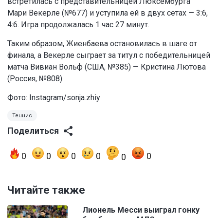
встретилась с представительницей Люксембурга
Мари Векерле (№677) и уступила ей в двух сетах — 3:6,
4:6. Игра продолжалась 1 час 27 минут.
Таким образом, Жиенбаева остановилась в шаге от
финала, а Векерле сыграет за титул с победительницей
матча Вивиан Вольф (США, №385) — Кристина Лютова
(Россия, №808).
Фото: Instagram/sonja.zhiy
Теннис
Поделиться
0
0
0
0
0
0
Читайте также
Лионель Месси выиграл гонку