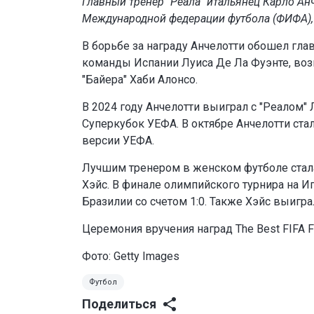
Главный тренер "Реала" итальянец Карло Ан
Международной федерации футбола (ФИФА),
В борьбе за награду Анчелотти обошел гла
команды Испании Луиса Де Ла Фуэнте, воз
"Байера" Хаби Алонсо.
В 2024 году Анчелотти выиграл с "Реалом" 
Суперкубок УЕФА. В октябре Анчелотти ст
версии УЕФА.
Лучшим тренером в женском футболе стал
Хэйс. В финале олимпийского турнира на 
Бразилии со счетом 1:0. Также Хэйс выигра
Церемония вручения наград The Best FIFA F
Фото: Getty Images
Футбол
Поделиться