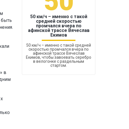
50
1
ам
50 км/ч – именно с такой
 быть
средней скоростью
промчался вчера по
нения.
Бокс был узако
афинской трассе Вячеслав
Екимов
50 км/ч – именно с такой средней
жали
скоростью промчался вчера по
афинской трассе Вячеслав
Екимов, чтобы завоевать серебро
в велогонке с раздельным
стартом.
» в
одним
ых
олько