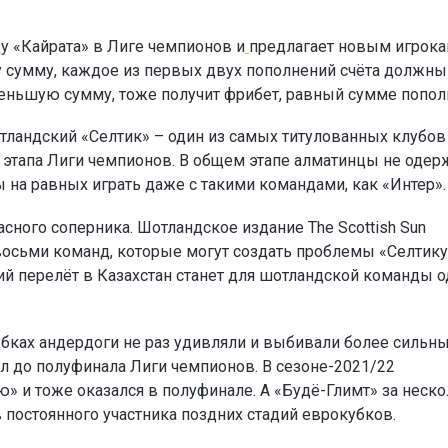
у «Кайрата» в Лиге чемпионов и
предлагает новым игрок
ту сумму, каждое из первых двух пополнений счёта должны
а меньшую сумму, тоже получит фрибет, равный сумме попол
тландский «Селтик» – один из самых титулованных клубов
о этапа Лиги чемпионов. В общем этапе алматинцы не одер
ы на равных играть даже с такими командами, как «Интер».
сного соперника. Шотландское издание The Scottish Sun
восьми команд, которые могут создать проблемы «Селтику
ий перелёт в Казахстан станет для шотландской команды 
убках андердоги не раз удивляли и выбивали более сильн
л до полуфинала Лиги чемпионов. В сезоне-2021/22
» и тоже оказался в полуфинале. А «Будё-Глимт» за неск
в постоянного участника поздних стадий еврокубков.