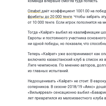
команда впервые смогла туда попасть.
Oinabet
даёт коэффициент 1001.00 на побед
фрибеты до 20 000 тенге
. Чтобы забрать э
от 10 000 тенге. Если игрок пополнится н
Тогда «Кайрат» выбил из квалификации шо
Европы и постоянного участника основног
ни одной победы, но показали, что способн
Теперь «Кайрат» уже воспринимают как опа
включило казахстанский клуб в список из 
Лиге чемпионов. По мнению авторов, долг
из главных испытаний.
Недооценивать «Кайрат» не стоит. В еврок
соперников. В сезоне-2018/19 «Аякс» дошё
«Вильярреал» сенсационно выбил «Баварию
лет превратился из малоизвестного клуба 