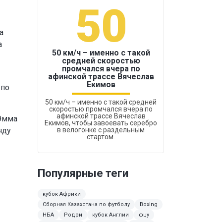
50
1
а
а
50 км/ч – именно с такой
средней скоростью
промчался вчера по
Бокс был узако
афинской трассе Вячеслав
Екимов
 по
50 км/ч – именно с такой средней
скоростью промчался вчера по
афинской трассе Вячеслав
 Эмма
Екимов, чтобы завоевать серебро
нду
в велогонке с раздельным
стартом.
Популярные теги
кубок Африки
Сборная Казахстана по футболу
Boxing
НБА
Родри
кубок Англии
фцу