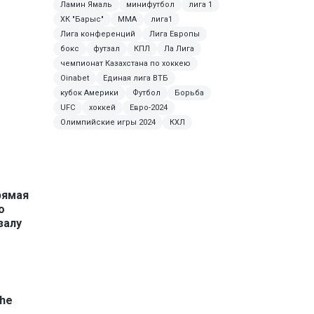
Ламин Ямаль
минифутбол
лига 1
ХК "Барыс"
ММА
лига1
Лига конференций
Лига Европы
бокс
футзал
КПЛ
Ла Лига
чемпионат Казахстана по хоккею
Oinabet
Единая лига ВТБ
кубок Америки
Футбол
Борьба
UFC
хоккей
Евро-2024
Олимпийские игры 2024
КХЛ
рямая
о
залу
he