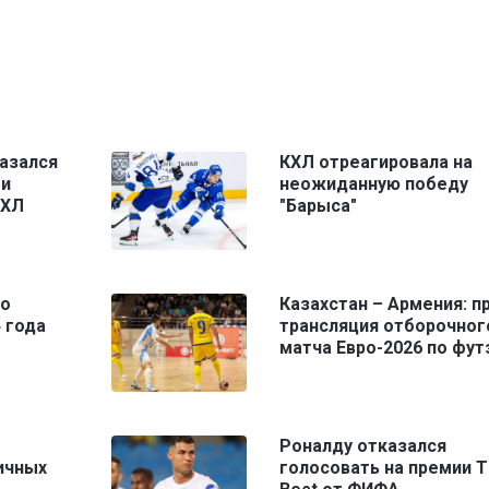
азался
КХЛ отреагировала на
ми
неожиданную победу
КХЛ
"Барыса"
го
Казахстан – Армения: п
 года
трансляция отборочног
матча Евро-2026 по фут
Роналду отказался
ичных
голосовать на премии T