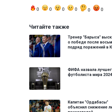
0
0
0
0
0
0
Читайте также
Тренер "Барыса" выск
о победе после вось
подряд поражений в 
ФИФА назвала лучше
футболиста мира 2024
Капитан "Ордабасы"
объяснил снижение л