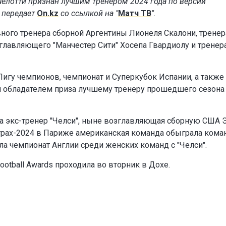
челотти признан лучшим тренером 2024 года по версии
 передает
On.kz
со ссылкой на "
Матч ТВ
".
вного тренера сборной Аргентины Лионеля Скалони, тренер
главляющего "Манчестер Сити" Хосепа Гвардиолу и тренер
Лигу чемпионов, чемпионат и Суперкубок Испании, а также
ал обладателем приза лучшему тренеру прошедшего сезона
а экс-тренер "Челси", ныне возглавляющая сборную США
Играх-2024 в Париже американская команда обыграла кома
ла чемпионат Англии среди женских команд с "Челси".
ootball Awards проходила во вторник в Дохе.