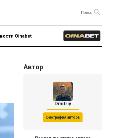
вости Oinabet
Автор
Dmitriy
Биография автора