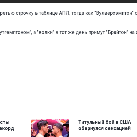
ретью строчку в таблице АПЛ, тогда как "Вулверхэмптон" с
утгемптоном", а "волки" в тот же день примут "Брайтон" на
исты
Титульный бой в США
рекорд
обернулся сенсацией