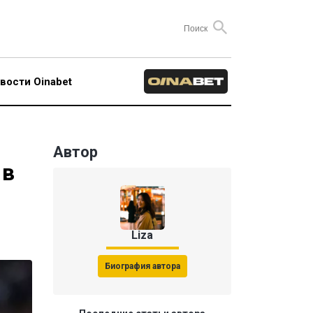
вости Oinabet
Автор
 в
Liza
Биография автора