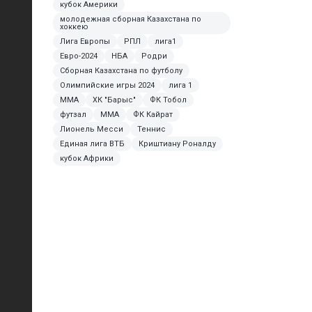
кубок Америки
молодежная сборная Казахстана по
хоккею
Лига Европы
РПЛ
лига1
Евро-2024
НБА
Родри
Сборная Казахстана по футболу
Олимпийские игры 2024
лига 1
MMA
ХК "Барыс"
ФК Тобол
футзал
ММА
ФК Кайрат
Лионель Месси
Теннис
Единая лига ВТБ
Криштиану Роналду
кубок Африки