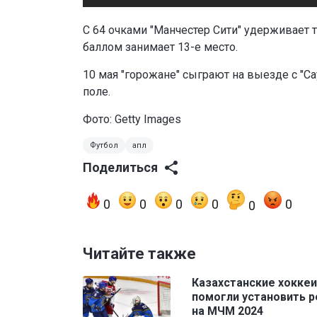
С 64 очками "Манчестер Сити" удерживает т
баллом занимает 13-е место.
10 мая "горожане" сыграют на выезде с "Са
поле.
Фото: Getty Images
Футбол
апл
Поделиться
0
0
0
0
0
0
Читайте также
Казахстанские хокке
помогли установить 
на МЧМ 2024