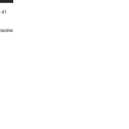
 41
 своём