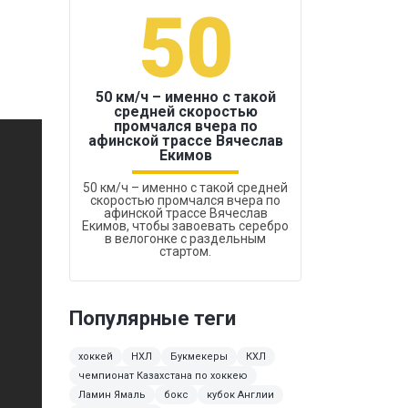
50
1
50 км/ч – именно с такой
средней скоростью
промчался вчера по
Бокс был узако
афинской трассе Вячеслав
Екимов
50 км/ч – именно с такой средней
скоростью промчался вчера по
афинской трассе Вячеслав
Екимов, чтобы завоевать серебро
в велогонке с раздельным
стартом.
Популярные теги
хоккей
НХЛ
Букмекеры
КХЛ
чемпионат Казахстана по хоккею
Ламин Ямаль
бокс
кубок Англии