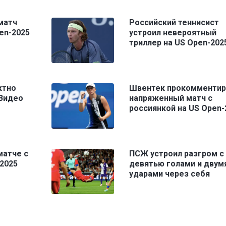
матч
Российский теннисист
en-2025
устроил невероятный
триллер на US Open-202
ктно
Швентек прокомментир
 Видео
напряженный матч с
россиянкой на US Open-
матче с
ПСЖ устроил разгром с
2025
девятью голами и двум
ударами через себя