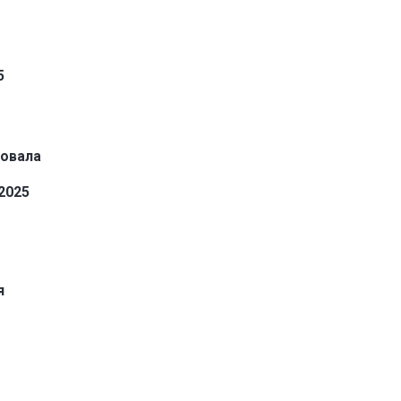
5
овала
2025
я