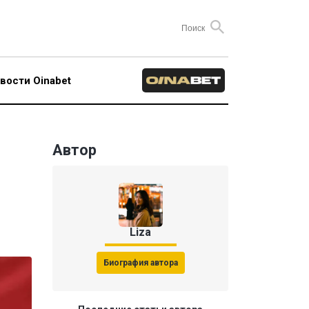
вости Oinabet
Автор
Liza
Биография автора