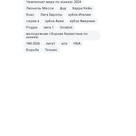
Чемпионат мира по хоккею 2024
Лионель Месси
фцу
Харри Кейн
бокс
Лига Европы
кубок Италии
сериа а
кубок Азии
кубок Америки
Родри
лига 1
Oinabet
молодежная сборная Казахстана по
хоккею
ЧМ-2026
лига1
апл
НБА
Борьба
Теннис