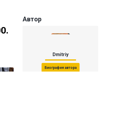
Автор
0.
Dmitriy
Биография автора
Последние статьи автора
31 июля 2026, 15:51
Последствия финала ЧМ-2026:
ФИФА начала расследование против
звезд