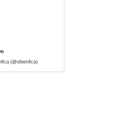
am
fica (@slbenfica)