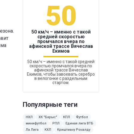
50
1
езона.
50 км/ч – именно с такой
средней скоростью
авит
промчался вчера по
Бокс был узако
мма
афинской трассе Вячеслав
Екимов
50 км/ч – именно с такой средней
скоростью промчался вчера по
афинской трассе Вячеслав
Екимов, чтобы завоевать серебро
в велогонке с раздельным
стартом.
Популярные теги
НХЛ
ХК "Барыс"
КПЛ
Футбол
минифутбол
РПЛ
Единая лига ВТБ
Ла Лига
КХЛ
Криштиану Роналду