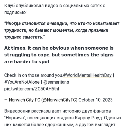
Клуб опубликовал видео в социальных сетях с
подписью:
"Иногда становится очевидно, что кто-то испытывает
трудности, но бывают моменты, когда признаки
труднее заметить."
𝗔𝘁 𝘁𝗶𝗺𝗲𝘀, 𝗶𝘁 𝗰𝗮𝗻 𝗯𝗲 𝗼𝗯𝘃𝗶𝗼𝘂𝘀 𝘄𝗵𝗲𝗻 𝘀𝗼𝗺𝗲𝗼𝗻𝗲 𝗶𝘀
𝘀𝘁𝗿𝘂𝗴𝗴𝗹𝗶𝗻𝗴 𝘁𝗼 𝗰𝗼𝗽𝗲, 𝗯𝘂𝘁 𝘀𝗼𝗺𝗲𝘁𝗶𝗺𝗲𝘀 𝘁𝗵𝗲 𝘀𝗶𝗴𝗻𝘀
𝗮𝗿𝗲 𝗵𝗮𝗿𝗱𝗲𝗿 𝘁𝗼 𝘀𝗽𝗼𝘁.
Check in on those around you.
#WorldMentalHealthDay
|
#YouAreNotAlone
|
@samaritans
pic.twitter.com/ZC50AH5thl
— Norwich City FC (@NorwichCityFC)
October 10, 2023
Видеоролик рассказывает историю двух фанатов
"Норвича", посещающих стадион Карроу Роуд. Один из
них кажется более сдержанным, а другой выглядит