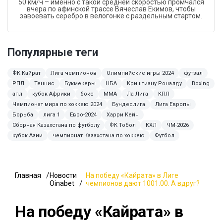
50 км/ч – именно с такой средней скоростью промчался
вчера по афинской трассе Вячеслав Екимов, чтобы
завоевать серебро в велогонке с раздельным стартом.
Популярные теги
ФК Кайрат
Лига чемпионов
Олимпийские игры 2024
футзал
РПЛ
Теннис
Букмекеры
НБА
Криштиану Роналду
Boxing
апл
кубок Африки
бокс
ММА
Ла Лига
КПЛ
Чемпионат мира по хоккею 2024
Бундеслига
Лига Европы
Борьба
лига 1
Евро-2024
Харри Кейн
Сборная Казахстана по футболу
ФК Тобол
КХЛ
ЧМ-2026
кубок Азии
чемпионат Казахстана по хоккею
Футбол
Главная
Новости
На победу «Кайрата» в Лиге
Oinabet
чемпионов дают 1001.00. А вдруг?
На победу «Кайрата» в