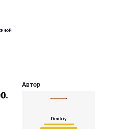
киной
Автор
0.
Dmitriy