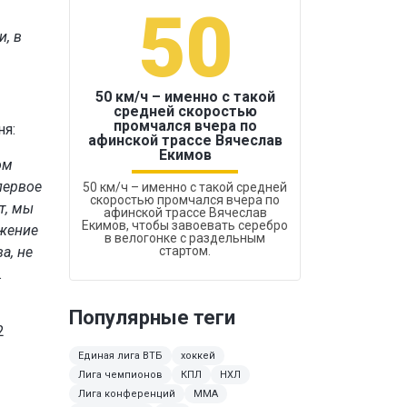
50
1
, в
50 км/ч – именно с такой
средней скоростью
промчался вчера по
ня:
Бокс был узако
афинской трассе Вячеслав
Екимов
ом
первое
50 км/ч – именно с такой средней
скоростью промчался вчера по
т, мы
афинской трассе Вячеслав
Екимов, чтобы завоевать серебро
ажение
в велогонке с раздельным
а, не
стартом.
.
Популярные теги
2
Единая лига ВТБ
хоккей
Лига чемпионов
КПЛ
НХЛ
Лига конференций
ММА