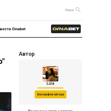
вости Oinabet
Автор
о"
Liza
Биография автора