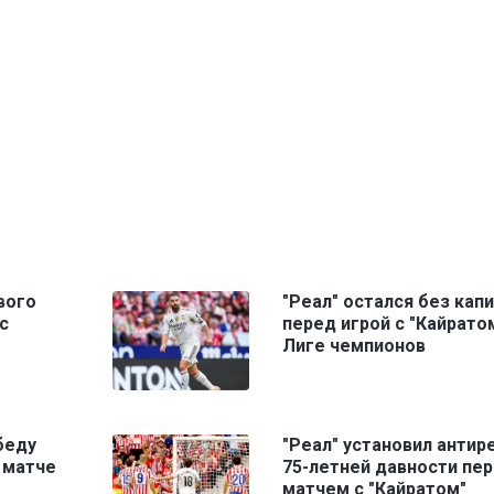
вого
"Реал" остался без кап
с
перед игрой с "Кайратом
Лиге чемпионов
беду
"Реал" установил антир
в матче
75-летней давности пе
матчем с "Кайратом"