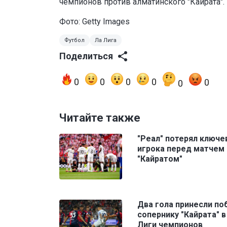
чемпионов против алматинского "Кайрата".
Фото: Getty Images
Футбол
Ла Лига
Поделиться
0
0
0
0
0
0
Читайте также
"Реал" потерял ключе
игрока перед матчем 
"Кайратом"
Два гола принесли по
сопернику "Кайрата" 
Лиги чемпионов