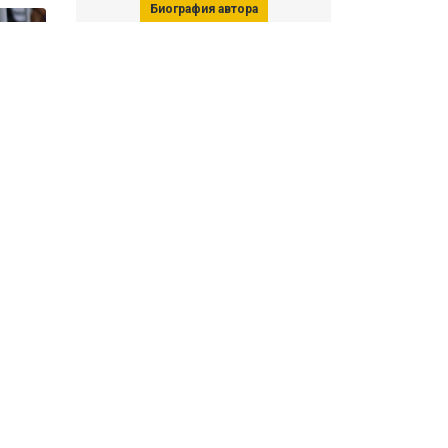
Биография автора
Последние статьи автора
31 июля 2026, 15:51
Последствия финала ЧМ-2026:
ФИФА начала расследование против
звезд
31 июля 2026, 15:23
Революция Моуринью в «Реале»: как
выглядит новый состав Мадрида
Все материалы автора