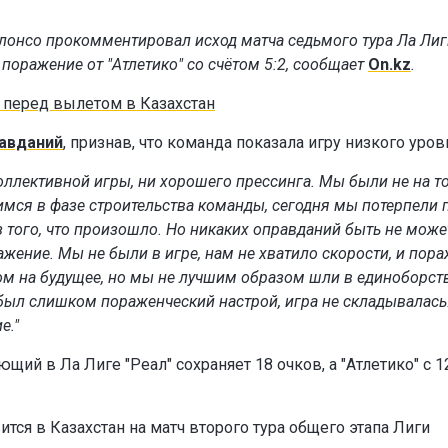
лонсо прокомментировал исход матча седьмого тура Ла Лиги
поражение от "Атлетико" со счётом 5:2, сообщает
On.kz
.
и перед вылетом в Казахстан
равданий
, признав, что команда показала игру низкого уров
оллективной игры, ни хорошего прессинга. Мы были не на т
имся в фазе строительства команды, сегодня мы потерпели 
 того, что произошло. Но никаких оправданий быть не може
ажение. Мы не были в игре, нам не хватило скорости, и пор
ком на будущее, но мы не лучшим образом шли в единоборств
 был слишком пораженческий настрой, игра не складывалась
е."
ий в Ла Лиге "Реал" сохраняет 18 очков, а "Атлетико" с 1
ится в Казахстан на матч второго тура общего этапа Лиги