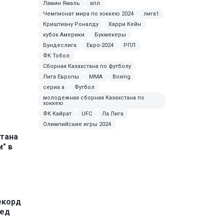
Ламин Ямаль
апл
Чемпионат мира по хоккею 2024
лига1
Криштиану Роналду
Харри Кейн
кубок Америки
Букмекеры
Бундеслига
Евро-2024
РПЛ
ФК Тобол
Сборная Казахстана по футболу
Лига Европы
MMA
Boxing
сериа а
Футбол
молодежная сборная Казахстана по
хоккею
ФК Кайрат
UFC
Ла Лига
Олимпийские игры 2024
итана
" в
екорд
ред