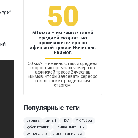
50
1
ьяри"
50 км/ч – именно с такой
средней скоростью
промчался вчера по
ший
Бокс был узако
афинской трассе Вячеслав
Екимов
50 км/ч – именно с такой средней
скоростью промчался вчера по
афинской трассе Вячеслав
Екимов, чтобы завоевать серебро
в велогонке с раздельным
стартом.
Популярные теги
сериа а
лига 1
НХЛ
ФК Тобол
кубок Италии
Единая лига ВТБ
Бундеслига
Лига чемпионов