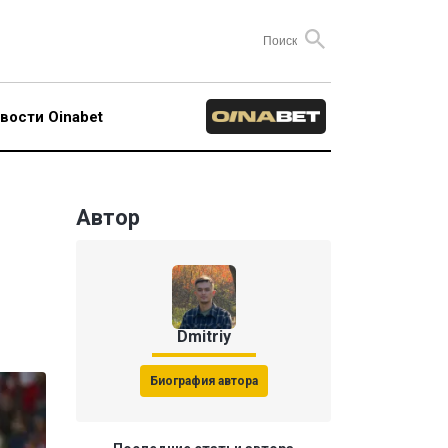
вости Oinabet
Автор
Dmitriy
Биография автора