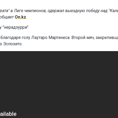
йрата" в Лиге чемпионов, одержал выездную победу над "Кал
сообщает
On.kz
.
у "нерадзурри".
 благодаря голу Лаутаро Мартинеса. Второй мяч, закрепив
о Эспозито.