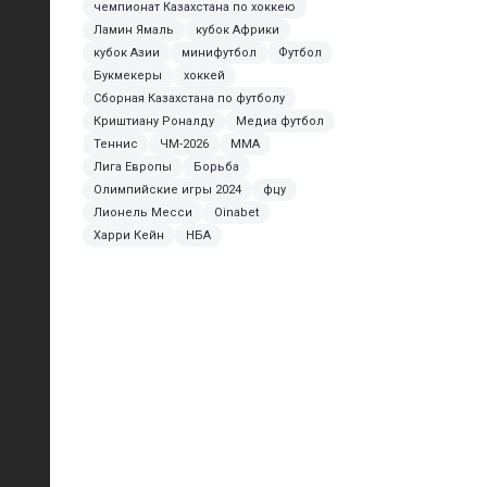
чемпионат Казахстана по хоккею
Ламин Ямаль
кубок Африки
кубок Азии
минифутбол
Футбол
Букмекеры
хоккей
Сборная Казахстана по футболу
Криштиану Роналду
Медиа футбол
Теннис
ЧМ-2026
MMA
Лига Европы
Борьба
Олимпийские игры 2024
фцу
Лионель Месси
Oinabet
Харри Кейн
НБА