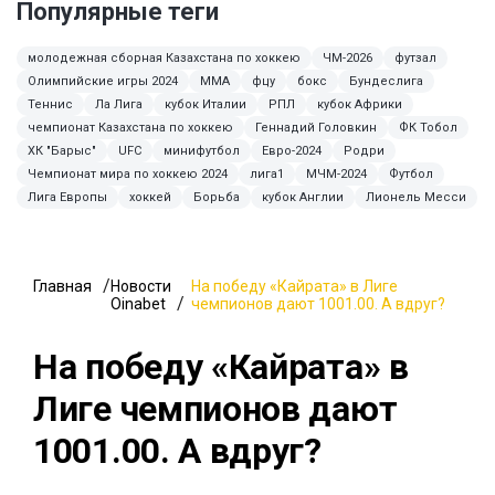
Популярные теги
молодежная сборная Казахстана по хоккею
ЧМ-2026
футзал
Олимпийские игры 2024
ММА
фцу
бокс
Бундеслига
Теннис
Ла Лига
кубок Италии
РПЛ
кубок Африки
чемпионат Казахстана по хоккею
Геннадий Головкин
ФК Тобол
ХК "Барыс"
UFC
минифутбол
Евро-2024
Родри
Чемпионат мира по хоккею 2024
лига1
МЧМ-2024
Футбол
Лига Европы
хоккей
Борьба
кубок Англии
Лионель Месси
Главная
Новости
На победу «Кайрата» в Лиге
Oinabet
чемпионов дают 1001.00. А вдруг?
На победу «Кайрата» в
Лиге чемпионов дают
1001.00. А вдруг?