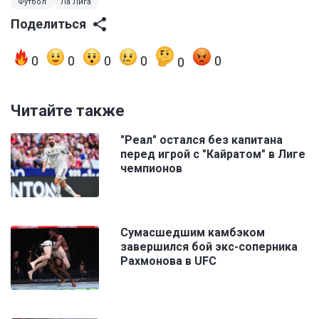
Футбол
Ла Лига
Поделиться
0
0
0
0
0
0
Читайте также
"Реал" остался без капитана
перед игрой с "Кайратом" в Лиге
чемпионов
Сумасшедшим камбэком
завершился бой экс-соперника
Рахмонова в UFC