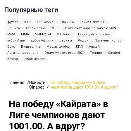
Популярные теги
футзал
КХЛ
ХК "Барыс"
ЧМ-2026
Единая лига ВТБ
Ла Лига
Харри Кейн
РПЛ
Чемпионат мира по хоккею 2024
MMA
ММА
МЧМ-2024
ФК Тобол
Геннадий Головкин
кубок Азии
кубок Африки
сериа а
Родри
Лига чемпионов
бокс
Бундеслига
Медиа футбол
КПЛ
хоккей
Лига конференций
Олимпийские игры 2024
Теннис
Oinabet
Boxing
кубок Италии
Главная
Новости
На победу «Кайрата» в Лиге
Oinabet
чемпионов дают 1001.00. А вдруг?
На победу «Кайрата» в
Лиге чемпионов дают
1001.00. А вдруг?